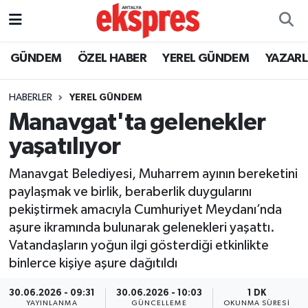
ÖZEL HABER
Nöbetçi Eczaneler
GÜNDEM
ÖZEL HABER
YEREL GÜNDEM
YAZAR
GÜNDEM
Hava Durumu
HABERLER
YEREL GÜNDEM
Manavgat'ta gelenekler
YEREL GÜNDEM
Trafik Durumu
yaşatılıyor
EKONOMİ
Süper Lig Puan Durumu ve Fikstür
Manavgat Belediyesi, Muharrem ayının bereketini
paylaşmak ve birlik, beraberlik duygularını
KÜLTÜR - SANAT
Tüm Manşetler
pekiştirmek amacıyla Cumhuriyet Meydanı’nda
aşure ikramında bulunarak gelenekleri yaşattı.
SPOR
Son Dakika Haberleri
Vatandaşların yoğun ilgi gösterdiği etkinlikte
binlerce kişiye aşure dağıtıldı
SİYASET
Haber Arşivi
30.06.2026 - 09:31
30.06.2026 - 10:03
1 DK
SAĞLIK
YAYINLANMA
GÜNCELLEME
OKUNMA SÜRESI