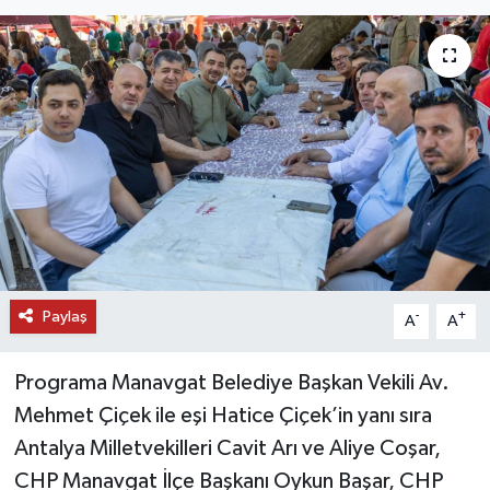
DÜNYA
EĞİTİM
TURİZM
RÖPORTAJ
VİDEO HABERLER
Paylaş
YAZARLAR
-
+
A
A
RESMİ İLAN
Programa Manavgat Belediye Başkan Vekili Av.
Mehmet Çiçek ile eşi Hatice Çiçek’in yanı sıra
MAGAZİN
Antalya Milletvekilleri Cavit Arı ve Aliye Coşar,
CHP Manavgat İlçe Başkanı Oykun Başar, CHP