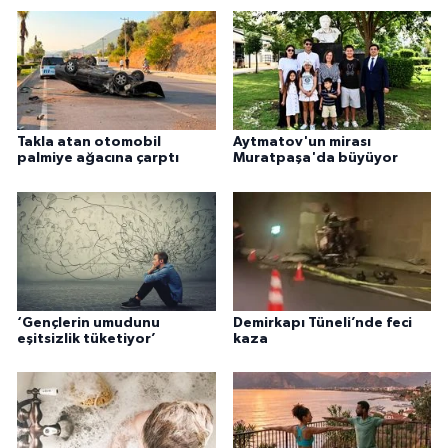
Takla atan otomobil
Aytmatov'un mirası
palmiye ağacına çarptı
Muratpaşa'da büyüyor
‘Gençlerin umudunu
Demirkapı Tüneli’nde feci
eşitsizlik tüketiyor’
kaza