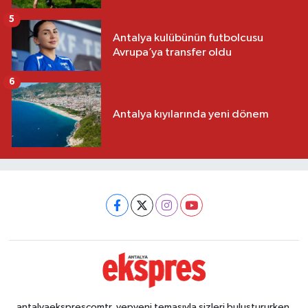
5
Antalya kulübünün futbolcusu
Avrupa’ya transfer oldu
6
Antalya kıyılarında yeni dönem
antalyaeksprescomtr, yepyeni temasıyla sizleri buluştururken,