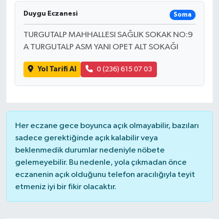
Duygu Eczanesi
Soma
DÜNYA
TURGUTALP MAHHALLESI SAĞLIK SOKAK NO:9
EĞİTİM
A TURGUTALP ASM YANI OPET ALT SOKAĞI
TURİZM
Yol Tarifi Al
0 (236) 615 07 03
RÖPORTAJ
VİDEO HABERLER
Her eczane gece boyunca açık olmayabilir, bazıları
sadece gerektiğinde açık kalabilir veya
YAZARLAR
beklenmedik durumlar nedeniyle nöbete
gelemeyebilir. Bu nedenle, yola çıkmadan önce
RESMİ İLAN
eczanenin açık olduğunu telefon aracılığıyla teyit
etmeniz iyi bir fikir olacaktır.
MAGAZİN