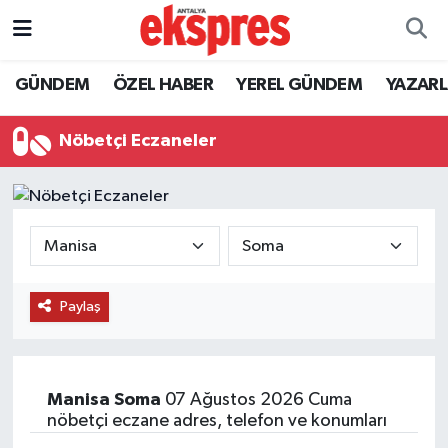
ÖZEL HABER
Nöbetçi Eczaneler
GÜNDEM
ÖZEL HABER
YEREL GÜNDEM
YAZAR
GÜNDEM
Hava Durumu
Nöbetçi Eczaneler
YEREL GÜNDEM
Trafik Durumu
EKONOMİ
Süper Lig Puan Durumu ve Fikstür
KÜLTÜR - SANAT
Tüm Manşetler
Paylaş
SPOR
Son Dakika Haberleri
SİYASET
Haber Arşivi
Manisa
Soma
07 Ağustos 2026 Cuma
nöbetçi eczane adres, telefon ve konumları
SAĞLIK