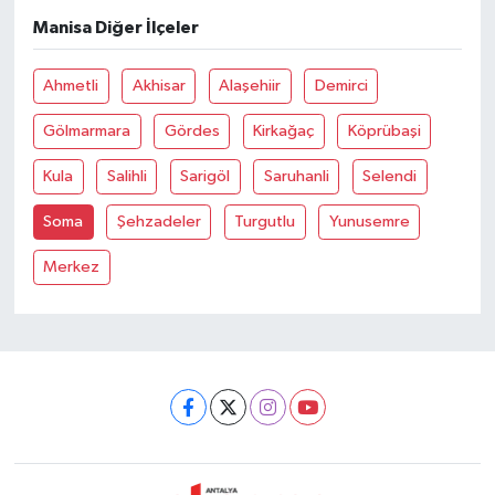
Manisa Diğer İlçeler
Ahmetli
Akhisar
Alaşehiir
Demirci
Gölmarmara
Gördes
Kirkağaç
Köprübaşi
Kula
Salihli
Sarigöl
Saruhanli
Selendi
Soma
Şehzadeler
Turgutlu
Yunusemre
Merkez