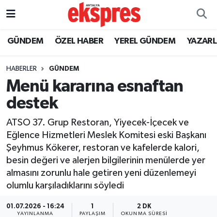
ÖZEL HABER
Nöbetçi Eczaneler
GÜNDEM
ÖZEL HABER
YEREL GÜNDEM
YAZAR
GÜNDEM
Hava Durumu
HABERLER
GÜNDEM
Menü kararına esnaftan
YEREL GÜNDEM
Trafik Durumu
destek
EKONOMİ
Süper Lig Puan Durumu ve Fikstür
ATSO 37. Grup Restoran, Yiyecek-İçecek ve
Eğlence Hizmetleri Meslek Komitesi eski Başkanı
KÜLTÜR - SANAT
Tüm Manşetler
Şeyhmus Kökerer, restoran ve kafelerde kalori,
besin değeri ve alerjen bilgilerinin menülerde yer
SPOR
Son Dakika Haberleri
almasını zorunlu hale getiren yeni düzenlemeyi
olumlu karşıladıklarını söyledi
SİYASET
Haber Arşivi
01.07.2026 - 16:24
1
2 DK
SAĞLIK
YAYINLANMA
PAYLAŞIM
OKUNMA SÜRESI