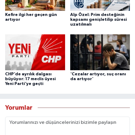
Kefire ilgi her geçen gün
Alp Özel: Prim desteğinin
artıyor
kapsamı genişletilip süresi
uzatılmalı
CHP’de ayrılık dalgası
'Cezalar artıyor, suç oranı
büyüyor: 17 meclis üyesi
da artıyor'
Yeni Parti’ye geçti
Yorumlar