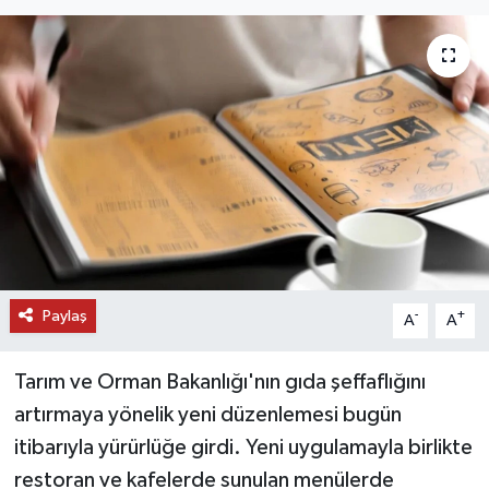
DÜNYA
EĞİTİM
TURİZM
RÖPORTAJ
VİDEO HABERLER
Paylaş
YAZARLAR
-
+
A
A
RESMİ İLAN
Tarım ve Orman Bakanlığı'nın gıda şeffaflığını
artırmaya yönelik yeni düzenlemesi bugün
MAGAZİN
itibarıyla yürürlüğe girdi. Yeni uygulamayla birlikte
restoran ve kafelerde sunulan menülerde