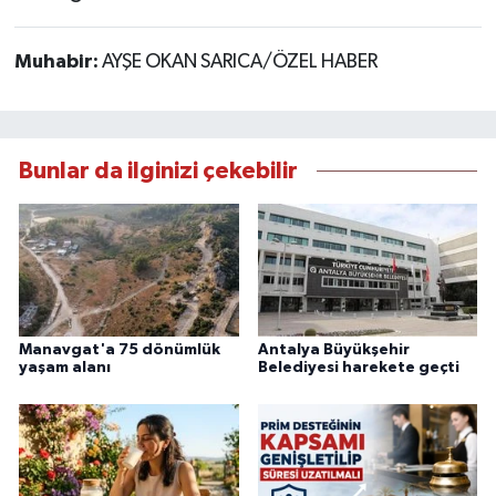
Muhabir:
AYŞE OKAN SARICA/ÖZEL HABER
Bunlar da ilginizi çekebilir
Manavgat'a 75 dönümlük
Antalya Büyükşehir
yaşam alanı
Belediyesi harekete geçti