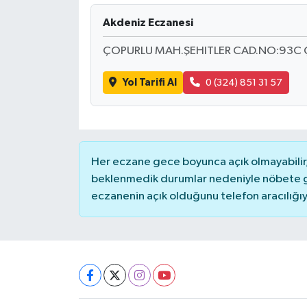
Akdeniz Eczanesi
DÜNYA
ÇOPURLU MAH.ŞEHITLER CAD.NO:93C Ç
EĞİTİM
Yol Tarifi Al
0 (324) 851 31 57
TURİZM
RÖPORTAJ
Her eczane gece boyunca açık olmayabilir, 
VİDEO HABERLER
beklenmedik durumlar nedeniyle nöbete g
eczanenin açık olduğunu telefon aracılığıyla 
YAZARLAR
RESMİ İLAN
MAGAZİN