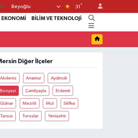
°
Beyoğlu
69
31
06
EKONOMİ
BİLİM VE TEKNOLOJİ
02
.2
32
ersin Diğer İlçeler
48
Akdeniz
Anamur
Aydincik
Bozyazi
Çamliyayla
Erdemli
Gülnar
Mezitli
Mut
Silifke
Tarsus
Toroslar
Yenişehir