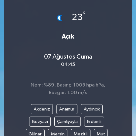
DÜNYA
°
23
EĞİTİM
Açık
TURİZM
07 Ağustos Cuma
RÖPORTAJ
04:45
VİDEO HABERLER
Nem: %89, Basınç: 1005 hpa hPa,
YAZARLAR
Rüzgar: 1.00 m/s
RESMİ İLAN
Akdeniz
Anamur
Aydıncık
MAGAZİN
Bozyazı
Çamlıyayla
Erdemli
Gülnar
Mersin
Mezitli
Mut