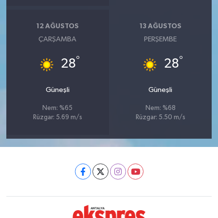
12 AĞUSTOS
13 AĞUSTOS
ÇARŞAMBA
PERŞEMBE
°
°
28
28
Güneşli
Güneşli
Nem: %65
Nem: %68
Rüzgar: 5.69 m/s
Rüzgar: 5.50 m/s