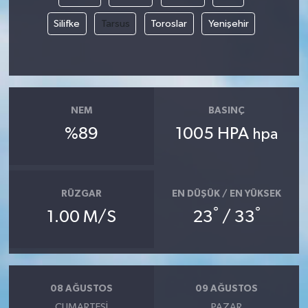
Silifke
Tarsus
Toroslar
Yenişehir
NEM
BASINÇ
%89
1005 HPA
hpa
RÜZGAR
EN DÜŞÜK / EN YÜKSEK
°
°
1.00 M/S
23
/ 33
08 AĞUSTOS
09 AĞUSTOS
CUMARTESI
PAZAR