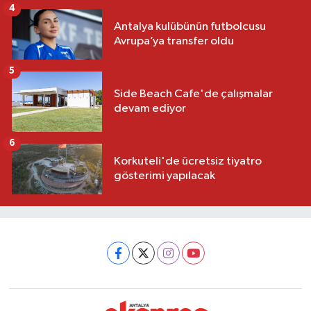
4
Antalya kulübünün futbolcusu
Avrupa’ya transfer oldu
5
Side Beach Cafe'de çalışmalar
devam ediyor
6
Korkuteli'de ücretsiz tiyatro
gösterimi yapılacak