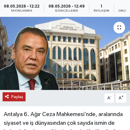
08.05.2026 - 12:22
08.05.2026 - 12:49
1
DÜNYA
YAYINLANMA
GÜNCELLEME
PAYLAŞIM
OKUNM
EĞİTİM
TURİZM
RÖPORTAJ
VİDEO HABERLER
YAZARLAR
Paylaş
-
+
A
A
RESMİ İLAN
Antalya 6. Ağır Ceza Mahkemesi’nde, aralarında
MAGAZİN
siyaset ve iş dünyasından çok sayıda ismin de