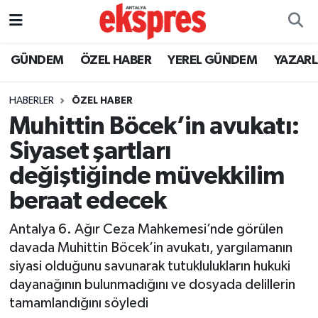
ÖZEL HABER
Nöbetçi Eczaneler
GÜNDEM
ÖZEL HABER
YEREL GÜNDEM
YAZAR
GÜNDEM
Hava Durumu
HABERLER
ÖZEL HABER
Muhittin Böcek’in avukatı:
YEREL GÜNDEM
Trafik Durumu
Siyaset şartları
EKONOMİ
Süper Lig Puan Durumu ve Fikstür
değiştiğinde müvekkilim
beraat edecek
KÜLTÜR - SANAT
Tüm Manşetler
Antalya 6. Ağır Ceza Mahkemesi’nde görülen
SPOR
Son Dakika Haberleri
davada Muhittin Böcek’in avukatı, yargılamanın
siyasi olduğunu savunarak tutuklulukların hukuki
SİYASET
Haber Arşivi
dayanağının bulunmadığını ve dosyada delillerin
tamamlandığını söyledi
SAĞLIK