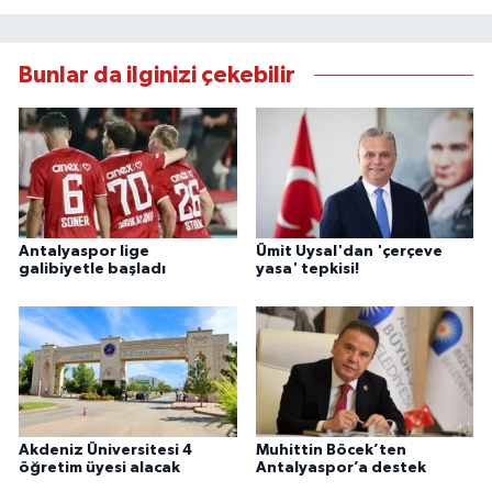
Bunlar da ilginizi çekebilir
Antalyaspor lige
Ümit Uysal'dan 'çerçeve
galibiyetle başladı
yasa' tepkisi!
Akdeniz Üniversitesi 4
Muhittin Böcek’ten
öğretim üyesi alacak
Antalyaspor’a destek