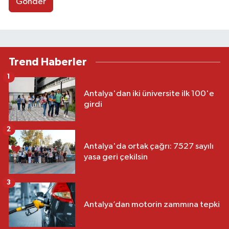
Gönder
Trend Haberler
1
Antalya'dan iki üniversite ilk 100'e
girdi
2
Antalya'da ortak çağrı: 7527 sayılı
yasa geri çekilsin
3
Antalya’dan motorin zammına tepki