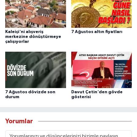
Kaleiçi'ni alışveriş
7 Ağustos altın fiyatları
merkezine dönüştürmeye
çalışıyorlar
7 Ağustos dövizde son
Davut Çetin'den gövde
durum
gösterisi
Yorumlar