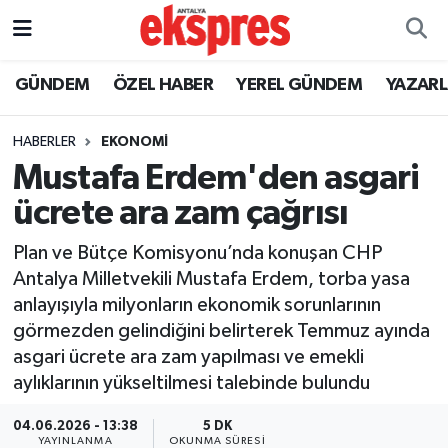
ÖZEL HABER
Nöbetçi Eczaneler
GÜNDEM
ÖZEL HABER
YEREL GÜNDEM
YAZAR
GÜNDEM
Hava Durumu
HABERLER
EKONOMİ
Mustafa Erdem'den asgari
YEREL GÜNDEM
Trafik Durumu
ücrete ara zam çağrısı
EKONOMİ
Süper Lig Puan Durumu ve Fikstür
Plan ve Bütçe Komisyonu’nda konuşan CHP
Antalya Milletvekili Mustafa Erdem, torba yasa
KÜLTÜR - SANAT
Tüm Manşetler
anlayışıyla milyonların ekonomik sorunlarının
görmezden gelindiğini belirterek Temmuz ayında
SPOR
Son Dakika Haberleri
asgari ücrete ara zam yapılması ve emekli
aylıklarının yükseltilmesi talebinde bulundu
SİYASET
Haber Arşivi
04.06.2026 - 13:38
5 DK
SAĞLIK
YAYINLANMA
OKUNMA SÜRESI