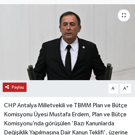
DÜNYA
EĞİTİM
TURİZM
RÖPORTAJ
VİDEO HABERLER
Paylaş
YAZARLAR
-
+
A
A
RESMİ İLAN
CHP Antalya Milletvekili ve TBMM Plan ve Bütçe
Komisyonu Üyesi Mustafa Erdem, Plan ve Bütçe
MAGAZİN
Komisyonu’nda görüşülen 'Bazı Kanunlarda
Değişiklik Yapılmasına Dair Kanun Teklifi'. üzerine