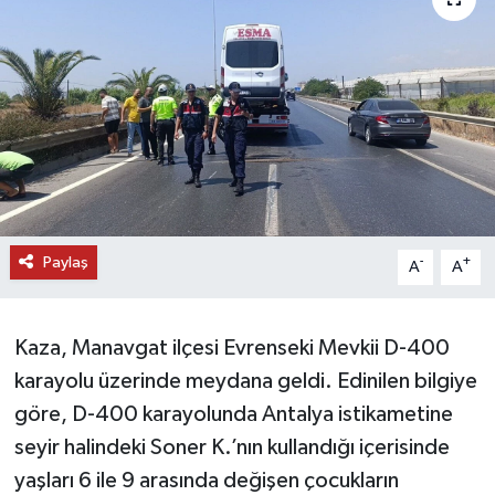
DÜNYA
EĞİTİM
TURİZM
RÖPORTAJ
Paylaş
VİDEO HABERLER
-
+
A
A
YAZARLAR
Kaza, Manavgat ilçesi Evrenseki Mevkii D-400
RESMİ İLAN
karayolu üzerinde meydana geldi. Edinilen bilgiye
göre, D-400 karayolunda Antalya istikametine
MAGAZİN
seyir halindeki Soner K.’nın kullandığı içerisinde
yaşları 6 ile 9 arasında değişen çocukların