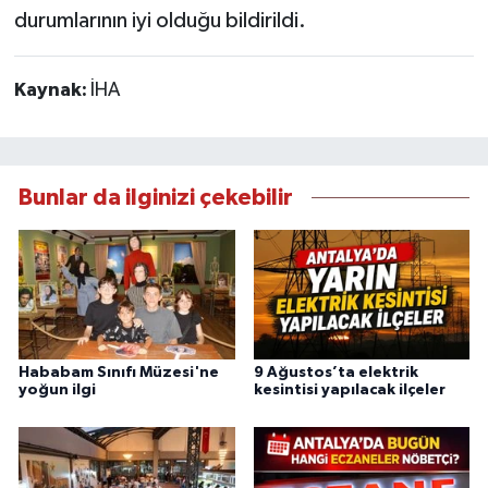
durumlarının iyi olduğu bildirildi.
Kaynak:
İHA
Bunlar da ilginizi çekebilir
Hababam Sınıfı Müzesi'ne
9 Ağustos’ta elektrik
yoğun ilgi
kesintisi yapılacak ilçeler