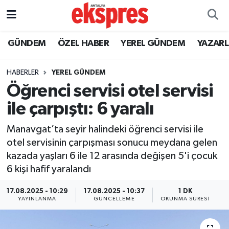
ÖZEL HABER
Nöbetçi Eczaneler
GÜNDEM
ÖZEL HABER
YEREL GÜNDEM
YAZAR
GÜNDEM
Hava Durumu
HABERLER
YEREL GÜNDEM
Öğrenci servisi otel servisi
YEREL GÜNDEM
Trafik Durumu
ile çarpıştı: 6 yaralı
EKONOMİ
Süper Lig Puan Durumu ve Fikstür
Manavgat’ta seyir halindeki öğrenci servisi ile
otel servisinin çarpışması sonucu meydana gelen
KÜLTÜR - SANAT
Tüm Manşetler
kazada yaşları 6 ile 12 arasında değişen 5'i çocuk
6 kişi hafif yaralandı
SPOR
Son Dakika Haberleri
17.08.2025 - 10:29
17.08.2025 - 10:37
1 DK
SİYASET
Haber Arşivi
YAYINLANMA
GÜNCELLEME
OKUNMA SÜRESI
SAĞLIK