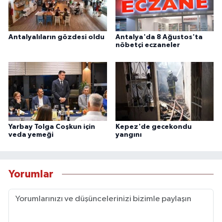
Antalyalıların gözdesi oldu
Antalya'da 8 Ağustos'ta
nöbetçi eczaneler
Yarbay Tolga Coşkun için
Kepez'de gecekondu
veda yemeği
yangını
Yorumlar