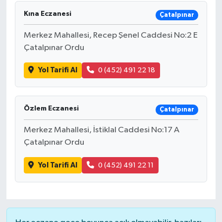
Kına Eczanesi
Çatalpınar
DÜNYA
Merkez Mahallesi, Recep Şenel Caddesi No:2 E
EĞİTİM
Çatalpınar Ordu
TURİZM
Yol Tarifi Al
0 (452) 491 22 18
RÖPORTAJ
Özlem Eczanesi
Çatalpınar
VİDEO HABERLER
Merkez Mahallesi, İstiklal Caddesi No:17 A
Çatalpınar Ordu
YAZARLAR
Yol Tarifi Al
0 (452) 491 22 11
RESMİ İLAN
MAGAZİN