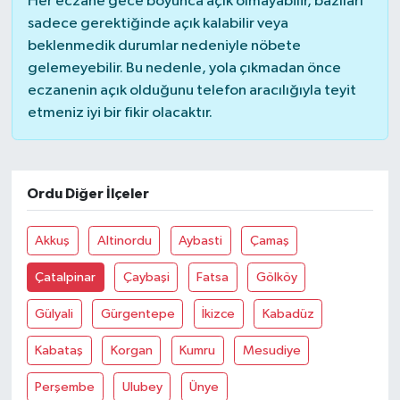
Her eczane gece boyunca açık olmayabilir, bazıları
sadece gerektiğinde açık kalabilir veya
beklenmedik durumlar nedeniyle nöbete
gelemeyebilir. Bu nedenle, yola çıkmadan önce
eczanenin açık olduğunu telefon aracılığıyla teyit
etmeniz iyi bir fikir olacaktır.
Ordu Diğer İlçeler
Akkuş
Altinordu
Aybasti
Çamaş
Çatalpinar
Çaybaşi
Fatsa
Gölköy
Gülyali
Gürgentepe
İkizce
Kabadüz
Kabataş
Korgan
Kumru
Mesudiye
Perşembe
Ulubey
Ünye