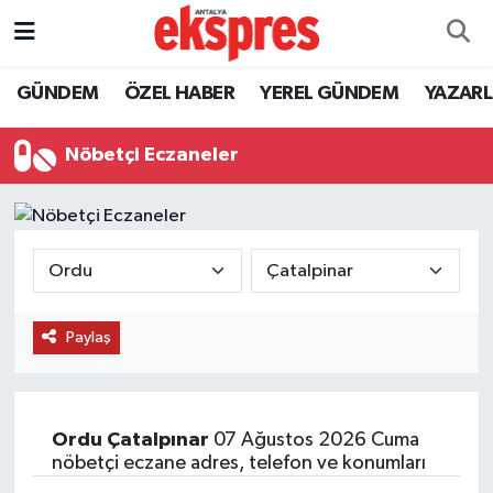
ÖZEL HABER
Nöbetçi Eczaneler
GÜNDEM
ÖZEL HABER
YEREL GÜNDEM
YAZAR
GÜNDEM
Hava Durumu
Nöbetçi Eczaneler
YEREL GÜNDEM
Trafik Durumu
EKONOMİ
Süper Lig Puan Durumu ve Fikstür
KÜLTÜR - SANAT
Tüm Manşetler
Paylaş
SPOR
Son Dakika Haberleri
SİYASET
Haber Arşivi
Ordu
Çatalpınar
07 Ağustos 2026 Cuma
nöbetçi eczane adres, telefon ve konumları
SAĞLIK