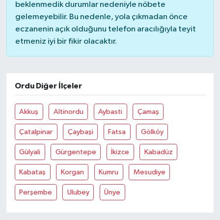
beklenmedik durumlar nedeniyle nöbete
gelemeyebilir. Bu nedenle, yola çıkmadan önce
eczanenin açık olduğunu telefon aracılığıyla teyit
etmeniz iyi bir fikir olacaktır.
Ordu Diğer İlçeler
Akkuş
Altinordu
Aybasti
Çamaş
Çatalpinar
Çaybaşi
Fatsa
Gölköy
Gülyali
Gürgentepe
İkizce
Kabadüz
Kabataş
Korgan
Kumru
Mesudiye
Perşembe
Ulubey
Ünye