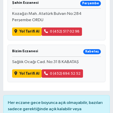
Şahin Eczanesi
Perşembe
Kozağzı Mah. Atatürk Bulvarı No:284
Perşembe ORDU
Yol Tarifi Al
0 (452) 517 02 98
Bizim Eczanesi
Kabataş
Sağlık Ocağı Cad. No:31 B KABATAŞ
Yol Tarifi Al
0 (452) 694 52 52
Her eczane gece boyunca açık olmayabilir, bazıları
sadece gerektiğinde açık kalabilir veya