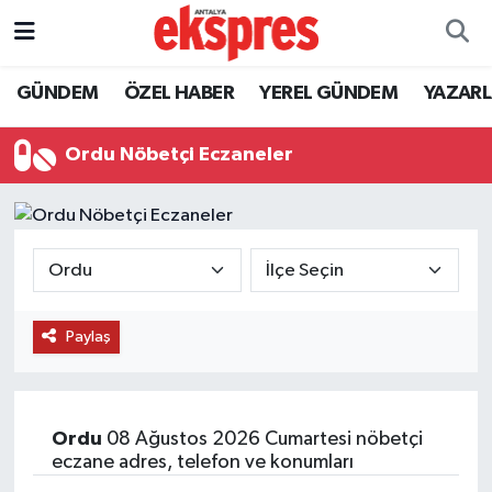
ÖZEL HABER
Nöbetçi Eczaneler
GÜNDEM
ÖZEL HABER
YEREL GÜNDEM
YAZAR
GÜNDEM
Hava Durumu
Ordu Nöbetçi Eczaneler
YEREL GÜNDEM
Trafik Durumu
EKONOMİ
Süper Lig Puan Durumu ve Fikstür
KÜLTÜR - SANAT
Tüm Manşetler
Paylaş
SPOR
Son Dakika Haberleri
SİYASET
Haber Arşivi
Ordu
08 Ağustos 2026 Cumartesi nöbetçi
eczane adres, telefon ve konumları
SAĞLIK