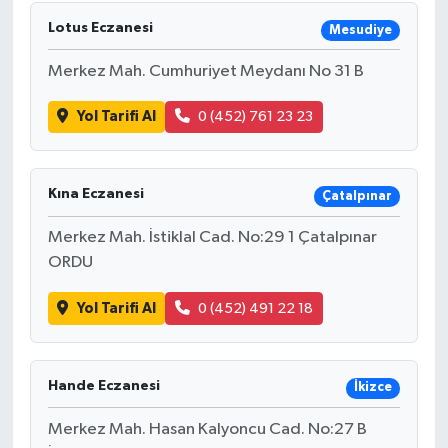
Lotus Eczanesi
Mesudiye
DÜNYA
Merkez Mah. Cumhuriyet Meydanı No 31 B
EĞİTİM
Yol Tarifi Al
0 (452) 761 23 23
TURİZM
RÖPORTAJ
Kına Eczanesi
Çatalpınar
Merkez Mah. İstiklal Cad. No:29 1 Çatalpınar
VİDEO HABERLER
ORDU
YAZARLAR
Yol Tarifi Al
0 (452) 491 22 18
RESMİ İLAN
Hande Eczanesi
İkizce
MAGAZİN
Merkez Mah. Hasan Kalyoncu Cad. No:27 B