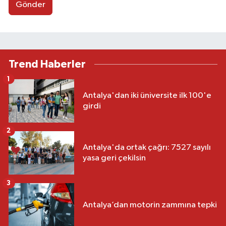
Gönder
Trend Haberler
1
Antalya'dan iki üniversite ilk 100'e
girdi
2
Antalya'da ortak çağrı: 7527 sayılı
yasa geri çekilsin
3
Antalya’dan motorin zammına tepki