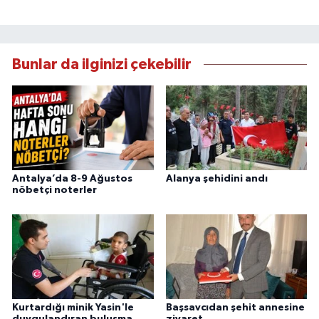
Bunlar da ilginizi çekebilir
Antalya’da 8-9 Ağustos
Alanya şehidini andı
nöbetçi noterler
Kurtardığı minik Yasin'le
Başsavcıdan şehit annesine
duygulandıran buluşma
ziyaret