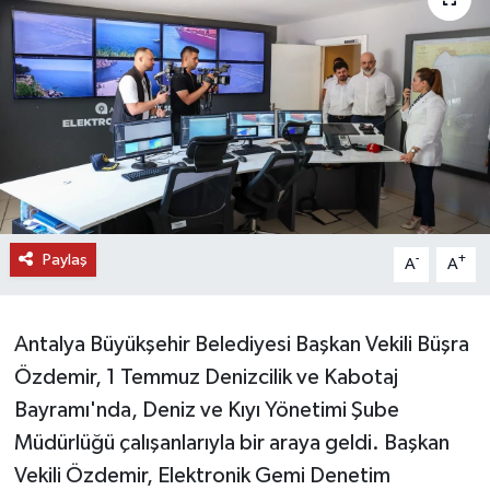
DÜNYA
EĞİTİM
TURİZM
RÖPORTAJ
Paylaş
VİDEO HABERLER
-
+
A
A
YAZARLAR
Antalya Büyükşehir Belediyesi Başkan Vekili Büşra
RESMİ İLAN
Özdemir, 1 Temmuz Denizcilik ve Kabotaj
Bayramı'nda, Deniz ve Kıyı Yönetimi Şube
MAGAZİN
Müdürlüğü çalışanlarıyla bir araya geldi. Başkan
Vekili Özdemir, Elektronik Gemi Denetim