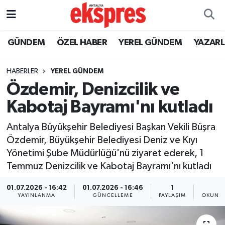
ÖZEL HABER
Nöbetçi Eczaneler
GÜNDEM
ÖZEL HABER
YEREL GÜNDEM
YAZAR
GÜNDEM
Hava Durumu
HABERLER
YEREL GÜNDEM
Özdemir, Denizcilik ve
YEREL GÜNDEM
Trafik Durumu
Kabotaj Bayramı'nı kutladı
EKONOMİ
Süper Lig Puan Durumu ve Fikstür
Antalya Büyükşehir Belediyesi Başkan Vekili Büşra
Özdemir, Büyükşehir Belediyesi Deniz ve Kıyı
KÜLTÜR - SANAT
Tüm Manşetler
Yönetimi Şube Müdürlüğü'nü ziyaret ederek, 1
Temmuz Denizcilik ve Kabotaj Bayramı'nı kutladı
SPOR
Son Dakika Haberleri
01.07.2026 - 16:42
01.07.2026 - 16:46
1
2
SİYASET
Haber Arşivi
YAYINLANMA
GÜNCELLEME
PAYLAŞIM
OKUNMA
SAĞLIK