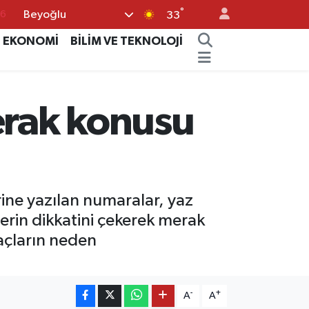
°
Beyoğlu
17
33
01
EKONOMİ
BİLİM VE TEKNOLOJİ
02
44
erak konusu
4
76
rine yazılan numaralar, yaz
lerin dikkatini çekerek merak
ğaçların neden
-
+
A
A