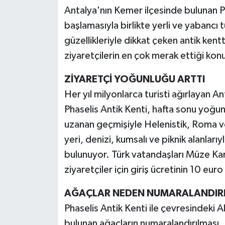
Antalya'nın Kemer ilçesinde bulunan P
başlamasıyla birlikte yerli ve yabancı t
güzellikleriyle dikkat çeken antik kent
ziyaretçilerin en çok merak ettiği konu
ZİYARETÇİ YOĞUNLUĞU ARTTI
Her yıl milyonlarca turisti ağırlayan An
Phaselis Antik Kenti, hafta sonu yoğun
uzanan geçmişiyle Helenistik, Roma v
yeri, denizi, kumsalı ve piknik alanları
bulunuyor. Türk vatandaşları Müze Kart
ziyaretçiler için giriş ücretinin 10 eur
AĞAÇLAR NEDEN NUMARALANDIRI
Phaselis Antik Kenti ile çevresindeki
bulunan ağaçların numaralandırılması, 