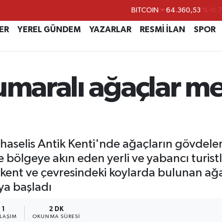
DOLAR
47,7069
%0.
EURO
55,0265
%0.
ER
YEREL GÜNDEM
YAZARLAR
RESMİ İLAN
SPOR
STERLİN
64,1897
%0.
GRAM ALTIN
6574.81
%1.
numaralı ağaçlar m
BİST100
13.887
%6
BITCOIN
64.360,53
%-0.
haselis Antik Kenti'nde ağaçların gövdele
 bölgeye akın eden yerli ve yabancı turist
k kent ve çevresindeki koylarda bulunan a
ya başladı
1
2 DK
YLAŞIM
OKUNMA SÜRESI