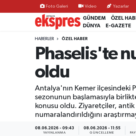
Foto Galeri
Video
Yazarlar
GÜNDEM
ÖZEL HAB
ÖZEL HABER
Nöbetçi Eczaneler
DÜNYA
E-GAZETE
GÜNDEM
Hava Durumu
HABERLER
ÖZEL HABER
Phaselis'te 
YEREL GÜNDEM
Trafik Durumu
oldu
EKONOMİ
Süper Lig Puan Durumu ve Fikstür
KÜLTÜR - SANAT
Tüm Manşetler
Antalya'nın Kemer ilçesindeki P
sezonunun başlamasıyla birlikte
SPOR
Son Dakika Haberleri
konusu oldu. Ziyaretçiler, anti
numaralandırıldığını araştırma
SİYASET
Haber Arşivi
08.06.2026 - 09:43
08.06.2026 - 11:55
SAĞLIK
YAYINLANMA
GÜNCELLEME
PA