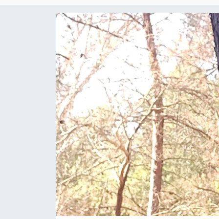
DÜNYA
EĞİTİM
TURİZM
RÖPORTAJ
VİDEO HABERLER
YAZARLAR
RESMİ İLAN
MAGAZİN