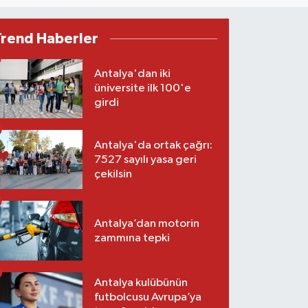
Trend Haberler
Antalya'dan iki
üniversite ilk 100'e
girdi
Antalya'da ortak çağrı:
7527 sayılı yasa geri
çekilsin
Antalya’dan motorin
zammına tepki
Antalya kulübünün
futbolcusu Avrupa’ya