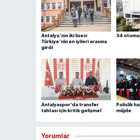
Antalya'nın iki lisesi
34 otomat
Türkiye'nin en iyileri arasına
girdi
Antalyaspor’da transfer
Polislik h
tahtası için kritik gelişme!
müjde
Yorumlar