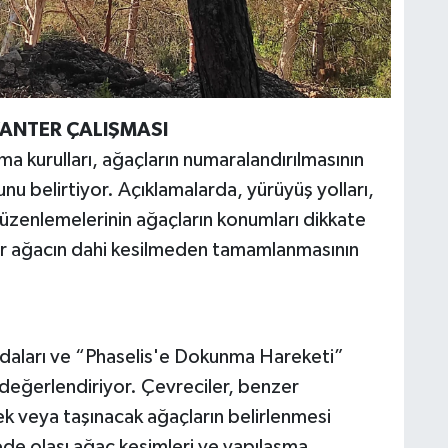
ANTER ÇALIŞMASI
ruma kurulları, ağaçların numaralandırılmasının
nu belirtiyor. Açıklamalarda, yürüyüş yolları,
 düzenlemelerinin ağaçların konumları dikkate
 bir ağacın dahi kesilmeden tamamlanmasının
daları ve “Phaselis'e Dokunma Hareketi”
ı değerlendiriyor. Çevreciler, benzer
ek veya taşınacak ağaçların belirlenmesi
ede olası ağaç kesimleri ve yapılaşma