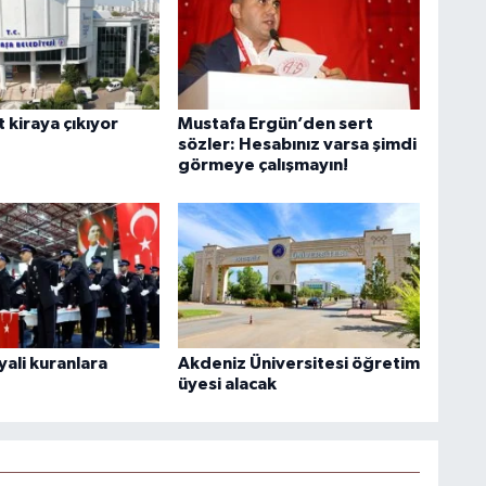
 kiraya çıkıyor
Mustafa Ergün’den sert
sözler: Hesabınız varsa şimdi
görmeye çalışmayın!
ayali kuranlara
Akdeniz Üniversitesi öğretim
üyesi alacak