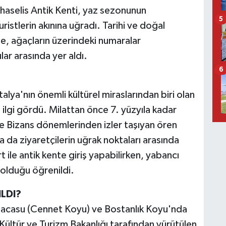
haselis Antik Kenti, yaz sezonunun
5
uristlerin akınına uğradı. Tarihi ve doğal
te, ağaçların üzerindeki numaralar
lar arasında yer aldı.
6
talya'nın önemli kültürel miraslarından biri olan
 ilgi gördü. Milattan önce 7. yüzyıla kadar
e Bizans dönemlerinden izler taşıyan ören
yla da ziyaretçilerin uğrak noktaları arasında
 ile antik kente giriş yapabilirken, yabancı
o olduğu öğrenildi.
LDI?
 Alacasu (Cennet Koyu) ve Bostanlık Koyu'nda
Kültür ve Turizm Bakanlığı tarafından yürütülen