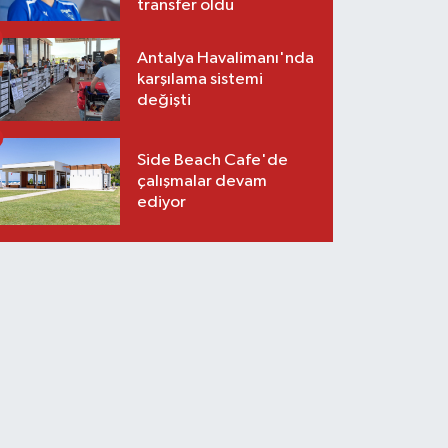
transfer oldu
Antalya Havalimanı'nda
karşılama sistemi
değişti
Side Beach Cafe'de
çalışmalar devam
ediyor