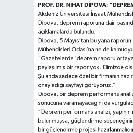
PROF. DR. NİHAT DİPOVA: “DEP
Akdeniz Üniversitesi İnşaat Mühendisl
Dipova, deprem raporuna dair basında
açıklamalarda bulundu.
Dipova, 5 Mayıs’tan bu yana raporun 
Mühendisleri Odası’na ne de kamuoyun
“Gazetelerde ‘deprem raporu ortaya ç
paylaşılmış bir rapor yok. Elimizde olsa
Şu anda sadece özel bir firmanın hazır
onayladığı sayfayı görüyoruz.”
Dipova, bir deprem performans analiz
sonucuna varamayacağını da vurgulad
“Deprem performans analizi, yapının ri
bulunmuşsa, güçlendirme seçeneğinin d
bir güçlendirme projesi hazırlanmalı