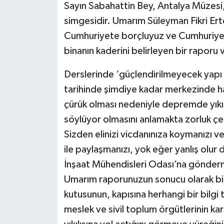
Sayın Sabahattin Bey, Antalya Müzesi, A
simgesidir. Umarım Süleyman Fikri Er
Cumhuriyete borçluyuz ve Cumhuriyet'
binanın kaderini belirleyen bir raporu 
Derslerinde ‘güçlendirilmeyecek yapı 
tarihinde şimdiye kadar merkezinde h
çürük olması nedeniyle depremde yık
söylüyor olmasını anlamakta zorluk ç
Sizden elinizi vicdanınıza koymanızı v
ile paylaşmanızı, yok eğer yanlış olur
İnşaat Mühendisleri Odası’na gönderm
Umarım raporunuzun sonucu olarak bir
kutusunun, kapısına herhangi bir bilgi
meslek ve sivil toplum örgütlerinin k