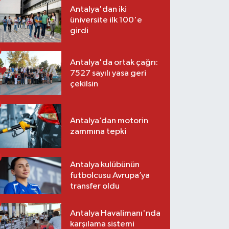
Antalya'dan iki
üniversite ilk 100'e
girdi
Antalya'da ortak çağrı:
7527 sayılı yasa geri
çekilsin
Antalya’dan motorin
zammına tepki
Antalya kulübünün
futbolcusu Avrupa’ya
transfer oldu
Antalya Havalimanı'nda
karşılama sistemi