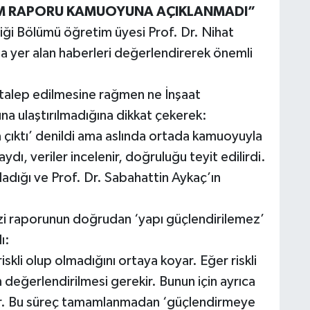
REM RAPORU KAMUOYUNA AÇIKLANMADI”
iği Bölümü öğretim üyesi Prof. Dr. Nihat
 yer alan haberleri değerlendirerek önemli
talep edilmesine rağmen ne İnşaat
a ulaştırılmadığına dikkat çekerek:
ıktı’ denildi ama aslında ortada kamuoyuyla
ydı, veriler incelenir, doğruluğu teyit edilirdi.
ladığı ve Prof. Dr. Sabahattin Aykaç’ın
i raporunun doğrudan ‘yapı güçlendirilemez’
ı:
skli olup olmadığını ortaya koyar. Eğer riskli
eğerlendirilmesi gerekir. Bunun için ayrıca
dır. Bu süreç tamamlanmadan ‘güçlendirmeye