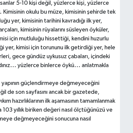
sanlar 5-10 kişi değil, yüzlerce kişi, yüzlerce
 Kimisinin okulu bu müze, kimisinin şehirde tek
uğu yer, kimisinin tarihini kavradığı ilk yer,
arçaları, kimisinin rüyalarını süsleyen öyküler,
imisi için mutluluğu hissettiği, kendini huzurlu
diği yer, kimisi için torununu ilk getirdiği yer, hele
rleri, gece gündüz uykusuz çabaları, içindeki
ydınız... yüzlerce binlerce öykü... anlatmakla
 bu yapının güçlendirmeye değmeyeceğini
il de son sayfasını ancak bir gazetede,
 yıkım hazırlıklarının ilk aşamasının tamamlanmak
 103 yıllık biriken değeri nasıl ölçtüğünüzü ve
irmeye değmeyeceğini sonucuna nasıl