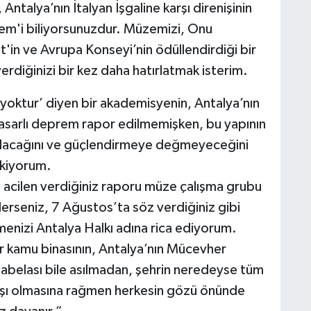
ntalya’nın İtalyan İşgaline karşı direnişinin
tem'i biliyorsunuzdur. Müzemizi, Onu
in ve Avrupa Konseyi’nin ödüllendirdiği bir
verdiğinizi bir kez daha hatırlatmak isterim.
yoktur’ diyen bir akademisyenin, Antalya’nın
asarlı deprem rapor edilmemişken, bu yapının
ılacağını ve güçlendirmeye değmeyeceğini
ekiyorum.
e acilen verdiğiniz raporu müze çalışma grubu
 derseniz, 7 Ağustos’ta söz verdiğiniz gibi
enizi Antalya Halkı adına rica ediyorum.
 kamu binasının, Antalya’nın Mücevher
 tabelası bile asılmadan, şehrin neredeyse tüm
arşı olmasına rağmen herkesin gözü önünde