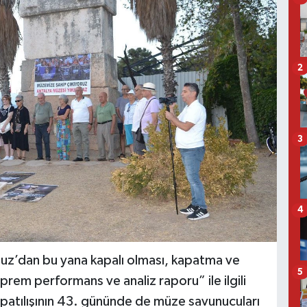
2
3
4
uz’dan bu yana kapalı olması, kapatma ve
5
rem performans ve analiz raporu” ile ilgili
patılışının 43. gününde de müze savunucuları