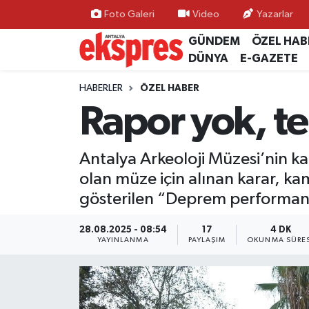
Foto Galeri
Video
Yazarlar
GÜNDEM
ÖZEL HAB
ÖZEL HABER
Nöbetçi Eczaneler
DÜNYA
E-GAZETE
GÜNDEM
Hava Durumu
HABERLER
ÖZEL HABER
Rapor yok, te
YEREL GÜNDEM
Trafik Durumu
Antalya Arkeoloji Müzesi’nin k
EKONOMİ
Süper Lig Puan Durumu ve Fikstür
olan müze için alınan karar, k
KÜLTÜR - SANAT
Tüm Manşetler
gösterilen “Deprem performans 
SPOR
Son Dakika Haberleri
28.08.2025 - 08:54
17
4 DK
YAYINLANMA
PAYLAŞIM
OKUNMA SÜRES
SİYASET
Haber Arşivi
SAĞLIK