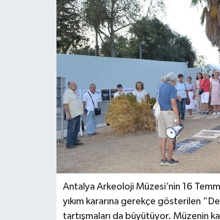
DÜNYA
EĞİTİM
TURİZM
RÖPORTAJ
VİDEO HABERLER
YAZARLAR
RESMİ İLAN
Antalya Arkeoloji Müzesi’nin 16 Temm
MAGAZİN
yıkım kararına gerekçe gösterilen “Dep
tartışmaları da büyütüyor. Müzenin ka