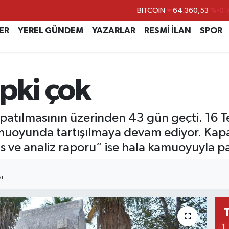
DOLAR
47,7069
%0.
EURO
55,0265
%0.
ER
YEREL GÜNDEM
YAZARLAR
RESMİ İLAN
SPOR
STERLİN
64,1897
%0.
GRAM ALTIN
6574.81
%1.
pki çok
BİST100
13.887
%
BITCOIN
64.360,53
%-0.
apatılmasının üzerinden 43 gün geçti. 16
amuoyunda tartışılmaya devam ediyor. Kap
ve analiz raporu” ise hala kamuoyuyla pay
I
1