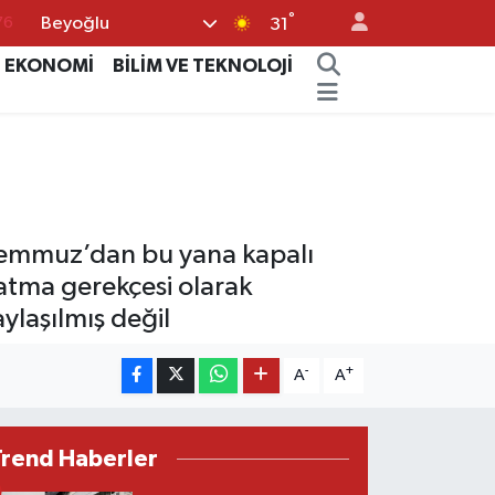
°
Beyoğlu
17
31
01
EKONOMİ
BİLİM VE TEKNOLOJİ
02
44
64
76
 Temmuz’dan bu yana kapalı
atma gerekçesi olarak
laşılmış değil
-
+
A
A
Trend Haberler