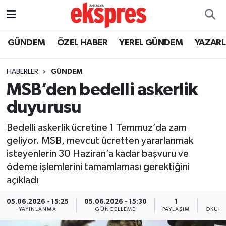
ÖZEL HABER
Nöbetçi Eczaneler
GÜNDEM
ÖZEL HABER
YEREL GÜNDEM
YAZAR
GÜNDEM
Hava Durumu
HABERLER
GÜNDEM
MSB’den bedelli askerlik
YEREL GÜNDEM
Trafik Durumu
duyurusu
EKONOMİ
Süper Lig Puan Durumu ve Fikstür
Bedelli askerlik ücretine 1 Temmuz’da zam
geliyor. MSB, mevcut ücretten yararlanmak
KÜLTÜR - SANAT
Tüm Manşetler
isteyenlerin 30 Haziran’a kadar başvuru ve
ödeme işlemlerini tamamlaması gerektiğini
SPOR
Son Dakika Haberleri
açıkladı
SİYASET
Haber Arşivi
05.06.2026 - 15:25
05.06.2026 - 15:30
1
YAYINLANMA
GÜNCELLEME
PAYLAŞIM
OKUNM
SAĞLIK