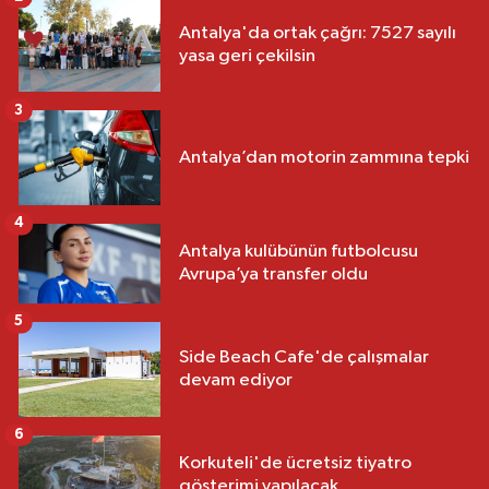
Antalya'da ortak çağrı: 7527 sayılı
yasa geri çekilsin
3
Antalya’dan motorin zammına tepki
4
Antalya kulübünün futbolcusu
Avrupa’ya transfer oldu
5
Side Beach Cafe'de çalışmalar
devam ediyor
6
Korkuteli'de ücretsiz tiyatro
gösterimi yapılacak