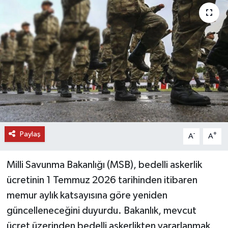
DÜNYA
EĞİTİM
TURİZM
RÖPORTAJ
VİDEO HABERLER
Paylaş
-
+
A
A
YAZARLAR
Milli Savunma Bakanlığı (MSB), bedelli askerlik
RESMİ İLAN
ücretinin 1 Temmuz 2026 tarihinden itibaren
memur aylık katsayısına göre yeniden
MAGAZİN
güncelleneceğini duyurdu. Bakanlık, mevcut
ücret üzerinden bedelli askerlikten yararlanmak