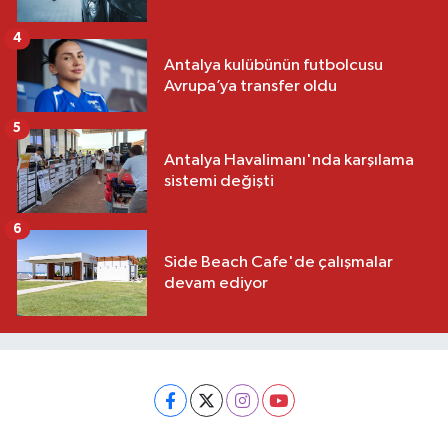
4
Antalya kulübünün futbolcusu
Avrupa’ya transfer oldu
5
Antalya Havalimanı'nda karşılama
sistemi değişti
6
Side Beach Cafe'de çalışmalar
devam ediyor