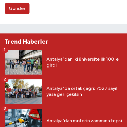
Gönder
Trend Haberler
1
Antalya'dan iki üniversite ilk 100'e
girdi
2
Antalya'da ortak çağrı: 7527 sayılı
yasa geri çekilsin
3
Antalya’dan motorin zammına tepki