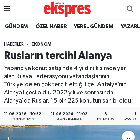
ÖZEL HABER
Nöbetçi Eczaneler
GÜNDEM
ÖZEL HABER
YEREL GÜNDEM
YAZAR
GÜNDEM
Hava Durumu
HABERLER
EKONOMİ
Rusların tercihi Alanya
YEREL GÜNDEM
Trafik Durumu
Yabancıya konut satışında 4 yıldır ilk sırada yer
EKONOMİ
Süper Lig Puan Durumu ve Fikstür
alan Rusya Federasyonu vatandaşlarının
Türkiye'de en çok tercih ettiği ilçe, Antalya’nın
KÜLTÜR - SANAT
Tüm Manşetler
Alanya ilçesi oldu. 2022 yılı ve sonrasında
Alanya'da Ruslar, 15 bin 225 konutun sahibi oldu
SPOR
Son Dakika Haberleri
11.06.2026 - 10:52
11.06.2026 - 11:03
3
1 
SİYASET
Haber Arşivi
YAYINLANMA
GÜNCELLEME
PAYLAŞIM
OKUNMA
SAĞLIK