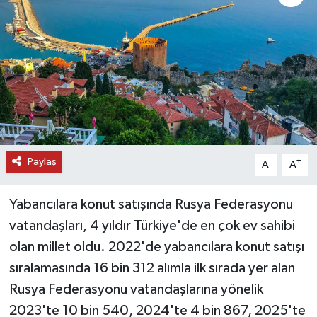
DÜNYA
EĞİTİM
TURİZM
RÖPORTAJ
Paylaş
-
+
A
A
VİDEO HABERLER
Yabancılara konut satışında Rusya Federasyonu
YAZARLAR
vatandaşları, 4 yıldır Türkiye'de en çok ev sahibi
RESMİ İLAN
olan millet oldu. 2022'de yabancılara konut satışı
sıralamasında 16 bin 312 alımla ilk sırada yer alan
MAGAZİN
Rusya Federasyonu vatandaşlarına yönelik
2023'te 10 bin 540, 2024'te 4 bin 867, 2025'te