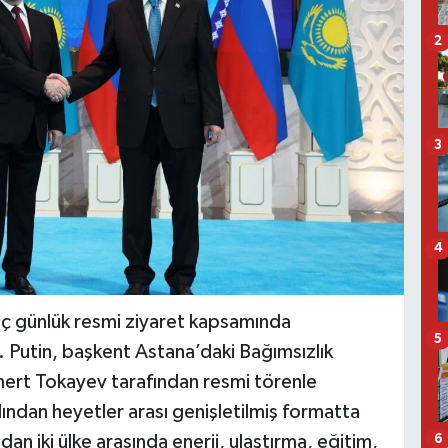
2
3
4
üç günlük resmi ziyaret kapsamında
5
. Putin, başkent Astana’daki Bağımsızlık
rt Tokayev tarafından resmi törenle
dından heyetler arası genişletilmiş formatta
n iki ülke arasında enerji, ulaştırma, eğitim,
6