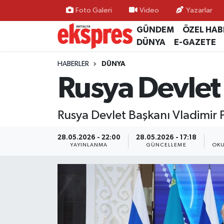
Foto Galeri
Video
Yazarlar
GÜNDEM
ÖZEL HAB
ÖZEL HABER
Nöbetçi Eczaneler
DÜNYA
E-GAZETE
GÜNDEM
Hava Durumu
HABERLER
DÜNYA
Rusya Devlet
YEREL GÜNDEM
Trafik Durumu
Rusya Devlet Başkanı Vladimir 
EKONOMİ
Süper Lig Puan Durumu ve Fikstür
28.05.2026 - 22:00
28.05.2026 - 17:18
KÜLTÜR - SANAT
Tüm Manşetler
YAYINLANMA
GÜNCELLEME
OKU
SPOR
Son Dakika Haberleri
SİYASET
Haber Arşivi
SAĞLIK