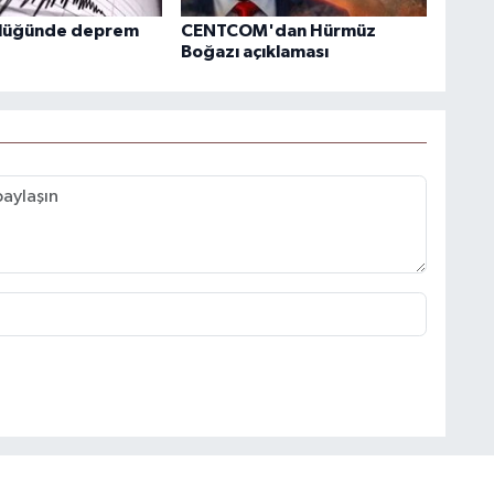
klüğünde deprem
CENTCOM'dan Hürmüz
Boğazı açıklaması