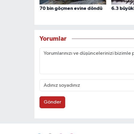
70 bin göçmen evine döndü
6.3 büyü
Yorumlar
Gönder