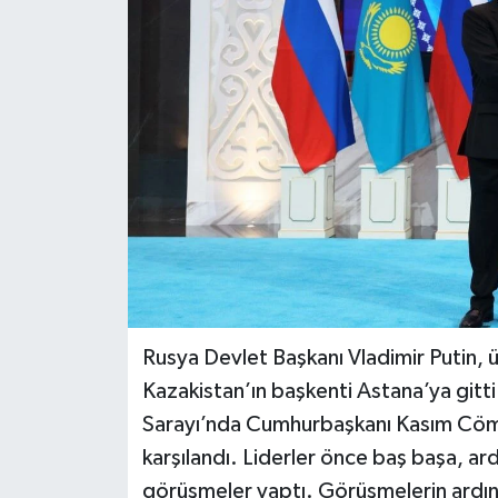
DÜNYA
EĞİTİM
TURİZM
RÖPORTAJ
VİDEO HABERLER
YAZARLAR
Rusya Devlet Başkanı Vladimir Putin, 
RESMİ İLAN
Kazakistan’ın başkenti Astana’ya gitti
Sarayı’nda Cumhurbaşkanı Kasım Cöme
MAGAZİN
karşılandı. Liderler önce baş başa, ar
görüşmeler yaptı. Görüşmelerin ardında