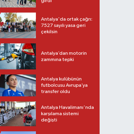
girdi
Antalya'da ortak çağrı:
7527 sayılı yasa geri
çekilsin
Antalya’dan motorin
zammına tepki
Antalya kulübünün
futbolcusu Avrupa’ya
transfer oldu
Antalya Havalimanı'nda
karşılama sistemi
değişti