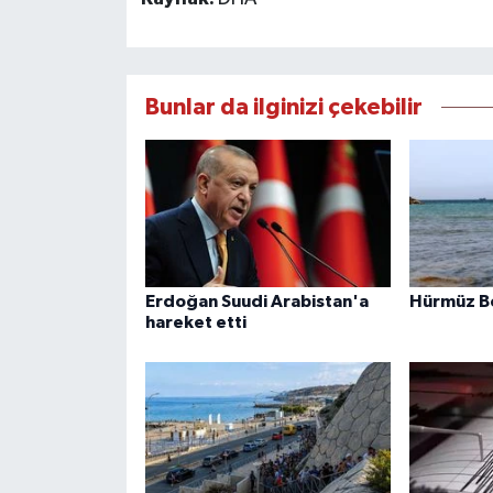
Bunlar da ilginizi çekebilir
Erdoğan Suudi Arabistan'a
Hürmüz B
hareket etti