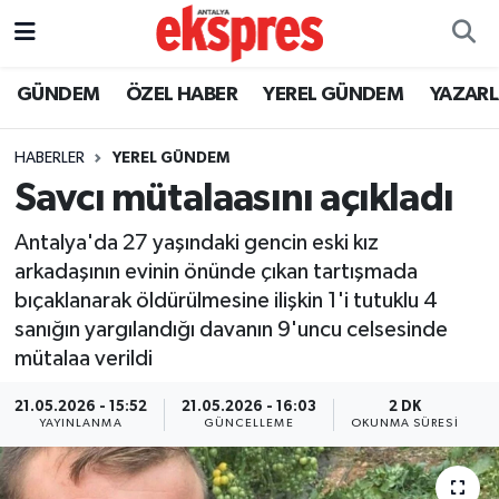
ÖZEL HABER
Nöbetçi Eczaneler
GÜNDEM
ÖZEL HABER
YEREL GÜNDEM
YAZAR
GÜNDEM
Hava Durumu
HABERLER
YEREL GÜNDEM
Savcı mütalaasını açıkladı
YEREL GÜNDEM
Trafik Durumu
Antalya'da 27 yaşındaki gencin eski kız
EKONOMİ
Süper Lig Puan Durumu ve Fikstür
arkadaşının evinin önünde çıkan tartışmada
bıçaklanarak öldürülmesine ilişkin 1'i tutuklu 4
KÜLTÜR - SANAT
Tüm Manşetler
sanığın yargılandığı davanın 9'uncu celsesinde
mütalaa verildi
SPOR
Son Dakika Haberleri
21.05.2026 - 15:52
21.05.2026 - 16:03
2 DK
SİYASET
Haber Arşivi
YAYINLANMA
GÜNCELLEME
OKUNMA SÜRESI
SAĞLIK