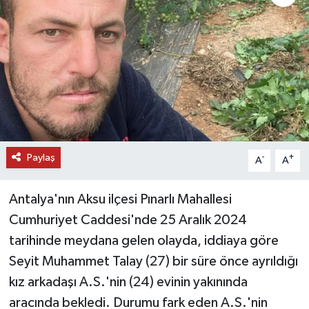
DÜNYA
EĞİTİM
TURİZM
RÖPORTAJ
Paylaş
-
+
A
A
VİDEO HABERLER
Antalya'nın Aksu ilçesi Pınarlı Mahallesi
YAZARLAR
Cumhuriyet Caddesi'nde 25 Aralık 2024
RESMİ İLAN
tarihinde meydana gelen olayda, iddiaya göre
Seyit Muhammet Talay (27) bir süre önce ayrıldığı
MAGAZİN
kız arkadaşı A.S.'nin (24) evinin yakınında
aracında bekledi. Durumu fark eden A.S.'nin