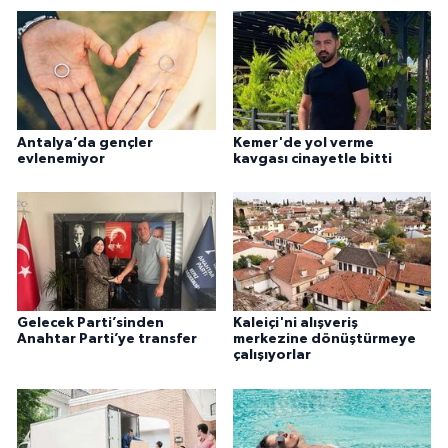
Antalya’da gençler
Kemer'de yol verme
evlenemiyor
kavgası cinayetle bitti
Gelecek Parti’sinden
Kaleiçi'ni alışveriş
Anahtar Parti’ye transfer
merkezine dönüştürmeye
çalışıyorlar