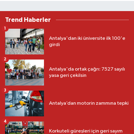
Trend Haberler
1
Antalya'dan iki üniversite ilk 100'e
girdi
2
Antalya'da ortak çağrı: 7527 sayılı
yasa geri çekilsin
3
Antalya’dan motorin zammına tepki
4
Korkuteli güreşleri için geri sayım