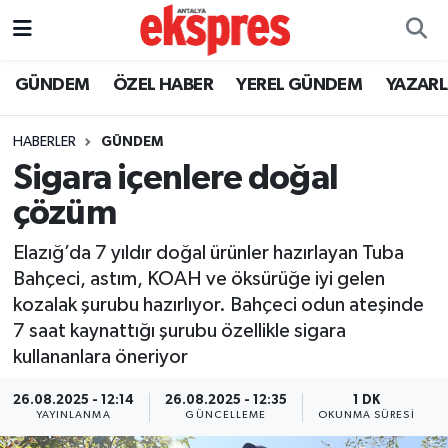
ÖZEL HABER
Nöbetçi Eczaneler
GÜNDEM
ÖZEL HABER
YEREL GÜNDEM
YAZAR
GÜNDEM
Hava Durumu
HABERLER
GÜNDEM
Sigara içenlere doğal
YEREL GÜNDEM
Trafik Durumu
çözüm
EKONOMİ
Süper Lig Puan Durumu ve Fikstür
Elazığ’da 7 yıldır doğal ürünler hazırlayan Tuba
Bahçeci, astım, KOAH ve öksürüğe iyi gelen
KÜLTÜR - SANAT
Tüm Manşetler
kozalak şurubu hazırlıyor. Bahçeci odun ateşinde
7 saat kaynattığı şurubu özellikle sigara
SPOR
Son Dakika Haberleri
kullananlara öneriyor
SİYASET
Haber Arşivi
26.08.2025 - 12:14
26.08.2025 - 12:35
1 DK
YAYINLANMA
GÜNCELLEME
OKUNMA SÜRESI
SAĞLIK