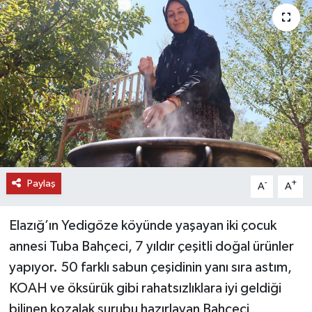
DÜNYA
EĞİTİM
TURİZM
RÖPORTAJ
VİDEO HABERLER
Paylaş
-
+
A
A
YAZARLAR
Elazığ’ın Yedigöze köyünde yaşayan iki çocuk
RESMİ İLAN
annesi Tuba Bahçeci, 7 yıldır çeşitli doğal ürünler
yapıyor. 50 farklı sabun çeşidinin yanı sıra astım,
MAGAZİN
KOAH ve öksürük gibi rahatsızlıklara iyi geldiği
bilinen kozalak şurubu hazırlayan Bahçeci,