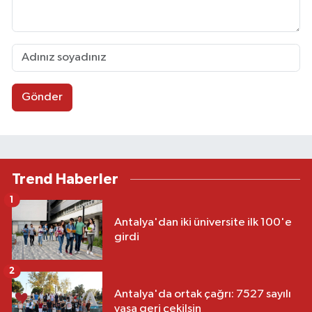
Gönder
Trend Haberler
1
Antalya'dan iki üniversite ilk 100'e
girdi
2
Antalya'da ortak çağrı: 7527 sayılı
yasa geri çekilsin