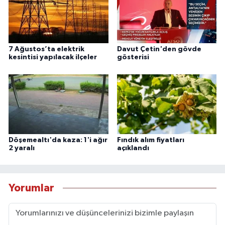
7 Ağustos’ta elektrik
Davut Çetin'den gövde
kesintisi yapılacak ilçeler
gösterisi
Döşemealtı'da kaza: 1'i ağır
Fındık alım fiyatları
2 yaralı
açıklandı
Yorumlar