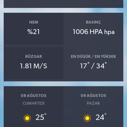
NEM
BASINÇ
%21
1006 HPA
hpa
RÜZGAR
EN DÜŞÜK / EN YÜKSEK
°
°
1.81 M/S
17
/ 34
08 AĞUSTOS
09 AĞUSTOS
CUMARTESI
PAZAR
°
°
25
24