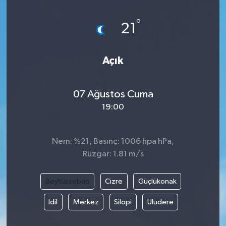
DÜNYA
°
21
EĞİTİM
Açık
TURİZM
07 Ağustos Cuma
RÖPORTAJ
19:00
VİDEO HABERLER
Nem: %21, Basınç: 1006 hpa hPa,
YAZARLAR
Rüzgar: 1.81 m/s
RESMİ İLAN
Beytüşşebap
Cizre
Güçlükonak
MAGAZİN
İdil
Merkez
Silopi
Uludere