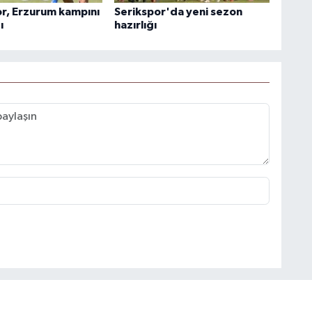
r, Erzurum kampını
Serikspor'da yeni sezon
ı
hazırlığı