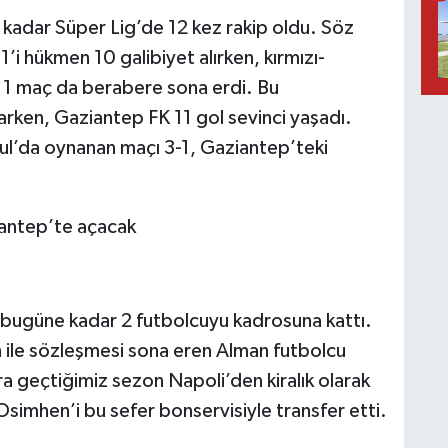
kadar Süper Lig’de 12 kez rakip oldu. Söz
1’i hükmen 10 galibiyet alırken, kırmızı-
i. 1 maç da berabere sona erdi. Bu
rken, Gaziantep FK 11 gol sevinci yaşadı.
ul’da oynanan maçı 3-1, Gaziantep’teki
bugüne kadar 2 futbolcuyu kadrosuna kattı.
nih ile sözleşmesi sona eren Alman futbolcu
ra geçtiğimiz sezon Napoli’den kiralık olarak
Osimhen’i bu sefer bonservisiyle transfer etti.