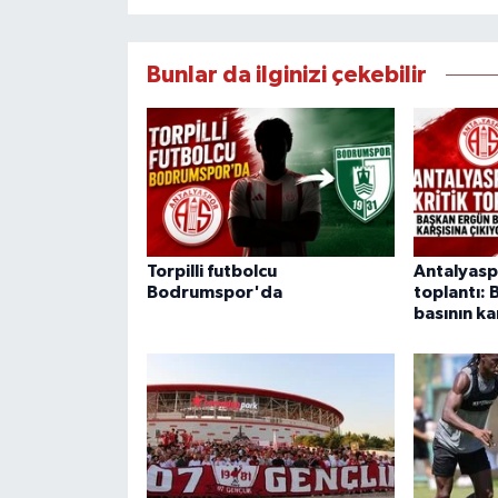
Bunlar da ilginizi çekebilir
Torpilli futbolcu
Antalyasp
Bodrumspor'da
toplantı:
basının ka