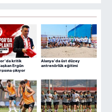
or'da kritik
Alanya'da üst düzey
 Başkan Ergün
antrenörlük eğitimi
rşısına çıkıyor