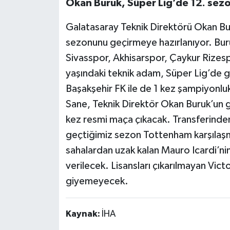
Okan Buruk, Süper Lig’de 12. sez
Galatasaray Teknik Direktörü Okan Bur
sezonunu geçirmeye hazırlanıyor. Buru
Sivasspor, Akhisarspor, Çaykur Rizespo
yaşındaki teknik adam, Süper Lig’de g
Başakşehir FK ile de 1 kez şampiyonluk
Sane, Teknik Direktör Okan Buruk’un gö
kez resmi maça çıkacak. Transferinden
geçtiğimiz sezon Tottenham karşılaşm
sahalardan uzak kalan Mauro Icardi’ni
verilecek. Lisansları çıkarılmayan Vic
giyemeyecek.
Kaynak:
İHA