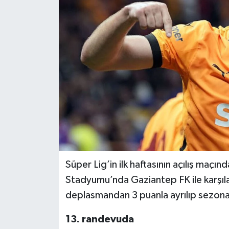
DÜNYA
EĞİTİM
TURİZM
RÖPORTAJ
VİDEO HABERLER
YAZARLAR
Süper Lig’in ilk haftasının açılış maç
RESMİ İLAN
Stadyumu’nda Gaziantep FK ile karşılaş
deplasmandan 3 puanla ayrılıp sezona 
MAGAZİN
13. randevuda