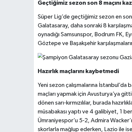
Geçtiğimiz sezon son 8 maçını ka
Süper Lig’de geçtiğimiz sezon en so
Galatasaray, daha sonraki 8 karşılaş
oynadığı Samsunspor, Bodrum FK, Eyü
Göztepe ve Başakşehir karşılaşmaların
Hazırlık maçlarını kaybetmedi
Yeni sezon çalışmalarına İstanbul’da b
maçları yapmak için Avusturya’ya gitti
dönen sarı-kırmızılılar, burada hazırlı
müsabakası yaptı ve 4 galibiyet, 1 be
Ümraniyespor’u 5-2, Admira Wacker’ı 2-
skorlarla mağlup ederken, Lazio ile is