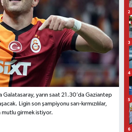
2
3
4
ında Galatasaray, yarın saat 21.30’da Gaziantep
5
acak. Ligin son şampiyonu sarı-kırmızılılar,
mutlu girmek istiyor.
6