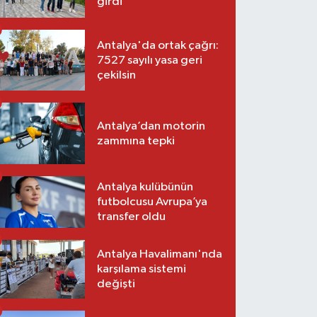
girdi
Antalya'da ortak çağrı:
7527 sayılı yasa geri
çekilsin
Antalya’dan motorin
zammına tepki
Antalya kulübünün
futbolcusu Avrupa’ya
transfer oldu
Antalya Havalimanı'nda
karşılama sistemi
değişti