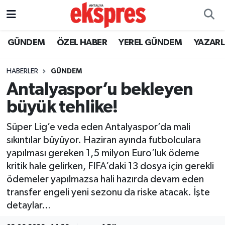
ÖZEL HABER
Nöbetçi Eczaneler
GÜNDEM
ÖZEL HABER
YEREL GÜNDEM
YAZAR
GÜNDEM
Hava Durumu
HABERLER
GÜNDEM
Antalyaspor’u bekleyen
YEREL GÜNDEM
Trafik Durumu
büyük tehlike!
EKONOMİ
Süper Lig Puan Durumu ve Fikstür
Süper Lig’e veda eden Antalyaspor’da mali
sıkıntılar büyüyor. Haziran ayında futbolculara
KÜLTÜR - SANAT
Tüm Manşetler
yapılması gereken 1,5 milyon Euro’luk ödeme
kritik hale gelirken, FIFA’daki 13 dosya için gerekli
SPOR
Son Dakika Haberleri
ödemeler yapılmazsa hali hazırda devam eden
transfer engeli yeni sezonu da riske atacak. İşte
SİYASET
Haber Arşivi
detaylar…
SAĞLIK