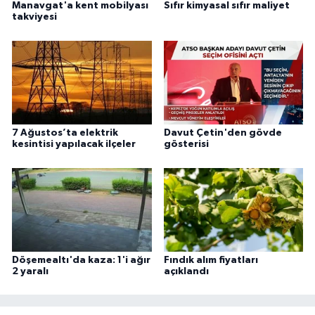
Manavgat'a kent mobilyası
Sıfır kimyasal sıfır maliyet
takviyesi
7 Ağustos’ta elektrik
Davut Çetin'den gövde
kesintisi yapılacak ilçeler
gösterisi
Döşemealtı'da kaza: 1'i ağır
Fındık alım fiyatları
2 yaralı
açıklandı