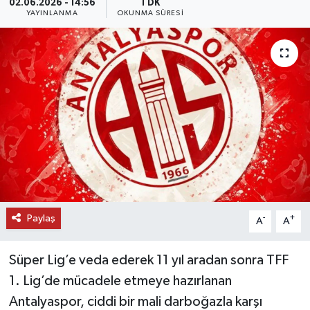
02.06.2026 - 14:56
1 DK
YAYINLANMA
OKUNMA SÜRESI
DÜNYA
EĞİTİM
TURİZM
RÖPORTAJ
VİDEO HABERLER
YAZARLAR
Paylaş
-
+
A
A
RESMİ İLAN
Süper Lig’e veda ederek 11 yıl aradan sonra TFF
MAGAZİN
1. Lig’de mücadele etmeye hazırlanan
Antalyaspor, ciddi bir mali darboğazla karşı