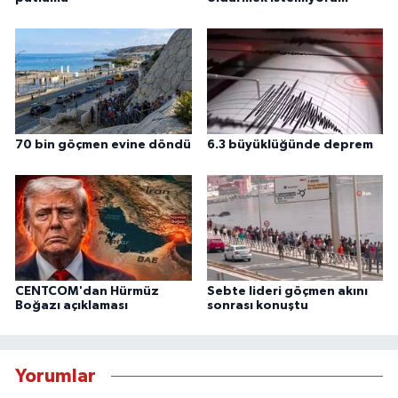
70 bin göçmen evine döndü
6.3 büyüklüğünde deprem
CENTCOM'dan Hürmüz
Sebte lideri göçmen akını
Boğazı açıklaması
sonrası konuştu
Yorumlar