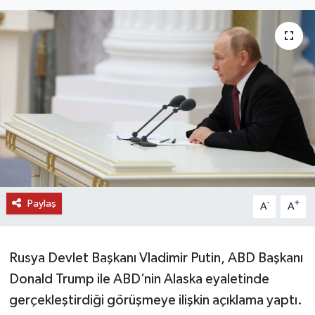
DÜNYA
EĞİTİM
TURİZM
RÖPORTAJ
VİDEO HABERLER
Paylaş
YAZARLAR
-
+
A
A
RESMİ İLAN
Rusya Devlet Başkanı Vladimir Putin, ABD Başkanı
MAGAZİN
Donald Trump ile ABD’nin Alaska eyaletinde
gerçekleştirdiği görüşmeye ilişkin açıklama yaptı.