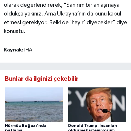
olarak değerlendirerek, "Sanırım bir anlaşmaya
oldukça yakınız. Ama Ukrayna’nın da bunu kabul
etmesi gerekiyor. Belki de ‘hayır’ diyecekler" diye
konuştu.
Kaynak:
İHA
Bunlar da ilginizi çekebilir
Hürmüz Boğazı'nda
Donald Trump: İnsanları
patlama
öldürmek istemiyorum