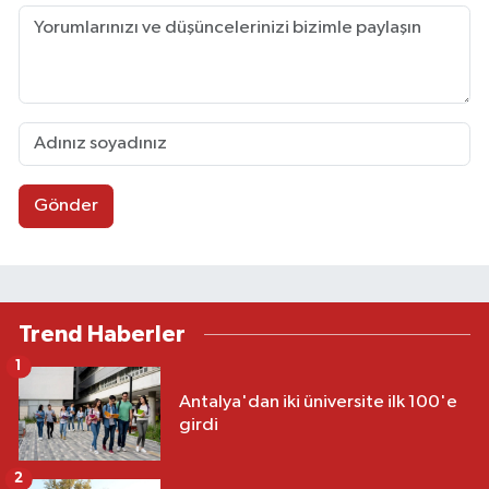
Gönder
Trend Haberler
1
Antalya'dan iki üniversite ilk 100'e
girdi
2