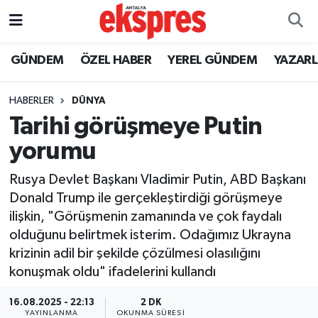
ÖZEL HABER
Nöbetçi Eczaneler
GÜNDEM
ÖZEL HABER
YEREL GÜNDEM
YAZAR
GÜNDEM
Hava Durumu
HABERLER
DÜNYA
Tarihi görüşmeye Putin
YEREL GÜNDEM
Trafik Durumu
yorumu
EKONOMİ
Süper Lig Puan Durumu ve Fikstür
Rusya Devlet Başkanı Vladimir Putin, ABD Başkanı
Donald Trump ile gerçekleştirdiği görüşmeye
KÜLTÜR - SANAT
Tüm Manşetler
ilişkin, "Görüşmenin zamanında ve çok faydalı
olduğunu belirtmek isterim. Odağımız Ukrayna
SPOR
Son Dakika Haberleri
krizinin adil bir şekilde çözülmesi olasılığını
konuşmak oldu" ifadelerini kullandı
SİYASET
Haber Arşivi
16.08.2025 - 22:13
2 DK
SAĞLIK
YAYINLANMA
OKUNMA SÜRESI