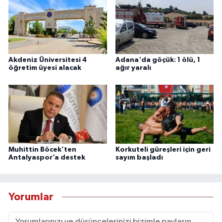
Akdeniz Üniversitesi 4
Adana'da göçük: 1 ölü, 1
öğretim üyesi alacak
ağır yaralı
Muhittin Böcek’ten
Korkuteli güreşleri için geri
Antalyaspor’a destek
sayım başladı
Yorumlar