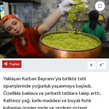
DÜNYA
EĞİTİM
TURİZM
RÖPORTAJ
VİDEO HABERLER
Paylaş
-
+
A
A
YAZARLAR
Yaklaşan Kurban Bayramı’yla birlikte tatlı
RESMİ İLAN
siparişlerinde yoğunluk yaşanmaya başladı.
Özellikle baklava ve şerbetli tatlılara talep arttı.
MAGAZİN
Kalitesiz yağ, katkı maddesi ve boyalı fıstık
kullanılan ürünler mide ve sindirim sistemi