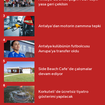
yasa geri çekilsin
3
Antalya’dan motorin zammına tepki
4
Antalya kulübünün futbolcusu
Avrupa’ya transfer oldu
5
Side Beach Cafe'de çalışmalar
devam ediyor
6
Korkuteli'de ücretsiz tiyatro
gösterimi yapılacak