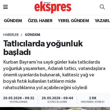
ÖZEL HABER
Nöbetçi Eczaneler
GÜNDEM
ÖZEL HABER
YEREL GÜNDEM
YAZAR
GÜNDEM
Hava Durumu
HABERLER
GÜNDEM
Tatlıcılarda yoğunluk
YEREL GÜNDEM
Trafik Durumu
başladı
EKONOMİ
Süper Lig Puan Durumu ve Fikstür
Kurban Bayramı’na sayılı günler kala tatlıcılarda
yoğunluk yaşanırken, Adanalı tatlıcı, vatandaşlara
KÜLTÜR - SANAT
Tüm Manşetler
önemli uyarılarda bulunarak, kalitesiz yağ ve
boyalı fıstık kullanılan tatlıların mide
SPOR
Son Dakika Haberleri
rahatsızlıklarına yol açabileceğini söyledi
SİYASET
Haber Arşivi
20.05.2026 - 09:32
20.05.2026 - 09:44
2 DK
YAYINLANMA
GÜNCELLEME
OKUNMA SÜRESI
SAĞLIK