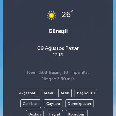
DÜNYA
°
26
EĞİTİM
Güneşli
TURİZM
09 Ağustos Pazar
RÖPORTAJ
12:15
VİDEO HABERLER
Nem: %68, Basınç: 1011 hpa hPa,
YAZARLAR
Rüzgar: 3.50 m/s
RESMİ İLAN
Akçaabat
Araklı
Arsin
Beşikdüzü
MAGAZİN
Çarşıbaşı
Çaykara
Dernekpazarı
Düzköy
Hayrat
Köprübaşı