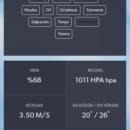
Maçka
Of
Ortahisar
Sürmene
Şalpazarı
Tonya
Vakfıkebir
Yomra
NEM
BASINÇ
%68
1011 HPA
hpa
RÜZGAR
EN DÜŞÜK / EN YÜKSEK
°
°
3.50 M/S
20
/ 26