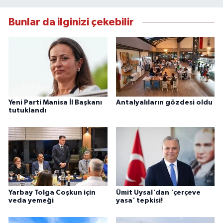
Bunlar da ilginizi çekebilir
Yeni Parti Manisa İl Başkanı
Antalyalıların gözdesi oldu
tutuklandı
Yarbay Tolga Coşkun için
Ümit Uysal'dan 'çerçeve
veda yemeği
yasa' tepkisi!