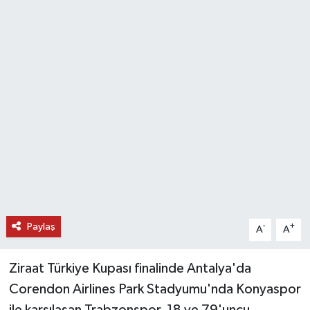
DÜNYA
EĞİTİM
TURİZM
RÖPORTAJ
VİDEO HABERLER
YAZARLAR
Paylaş
-
+
A
A
RESMİ İLAN
Ziraat Türkiye Kupası finalinde Antalya'da
MAGAZİN
Corendon Airlines Park Stadyumu'nda Konyaspor
ile karşılaşan Trabzonspor, 18 ve 79'uncu