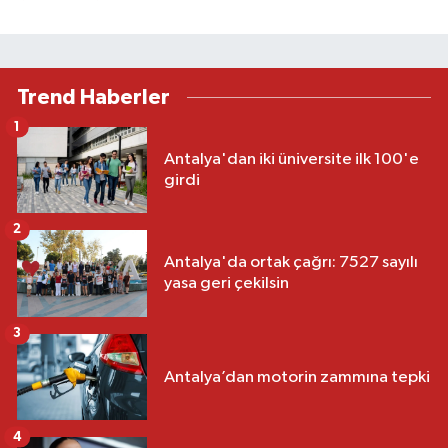
Trend Haberler
1
Antalya'dan iki üniversite ilk 100'e
girdi
2
Antalya'da ortak çağrı: 7527 sayılı
yasa geri çekilsin
3
Antalya’dan motorin zammına tepki
4