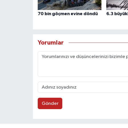
70 bin göçmen evine döndü
6.3 büyü
Yorumlar
Gönder