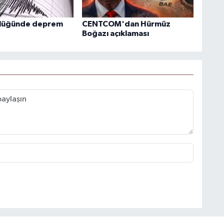
klüğünde deprem
CENTCOM'dan Hürmüz
Boğazı açıklaması