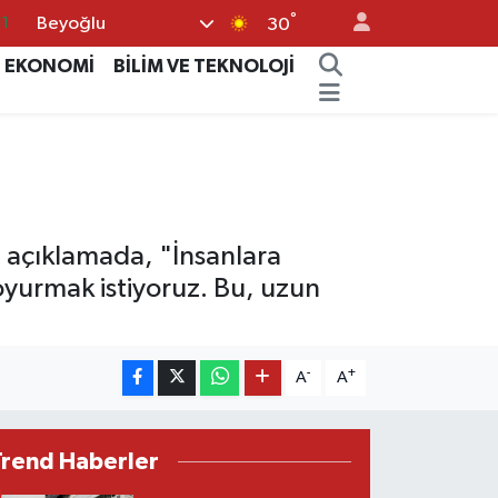
°
Beyoğlu
11
30
8
EKONOMİ
BİLİM VE TEKNOLOJİ
2
8
3
4
ı açıklamada, "İnsanlara
oyurmak istiyoruz. Bu, uzun
-
+
A
A
Trend Haberler