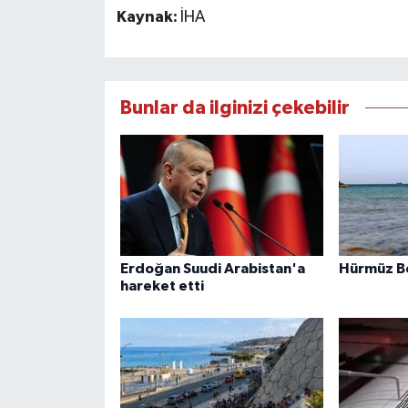
Kaynak:
İHA
Bunlar da ilginizi çekebilir
Erdoğan Suudi Arabistan'a
Hürmüz B
hareket etti