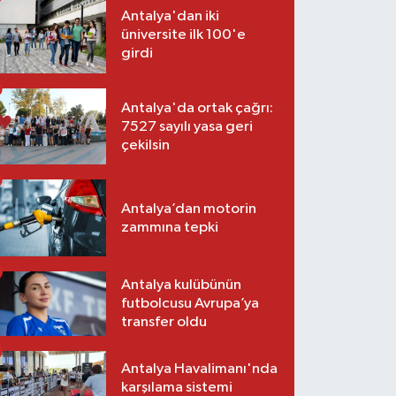
Antalya'dan iki
üniversite ilk 100'e
girdi
Antalya'da ortak çağrı:
7527 sayılı yasa geri
çekilsin
Antalya’dan motorin
zammına tepki
Antalya kulübünün
futbolcusu Avrupa’ya
transfer oldu
Antalya Havalimanı'nda
karşılama sistemi