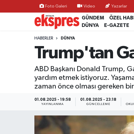
Foto Galeri
Video
Yazarlar
GÜNDEM
ÖZEL HAB
ÖZEL HABER
Nöbetçi Eczaneler
DÜNYA
E-GAZETE
GÜNDEM
Hava Durumu
HABERLER
DÜNYA
Trump'tan Ga
YEREL GÜNDEM
Trafik Durumu
ABD Başkanı Donald Trump, Gazze
EKONOMİ
Süper Lig Puan Durumu ve Fikstür
yardım etmek istiyoruz. Yaşama
KÜLTÜR - SANAT
Tüm Manşetler
zaman önce olması gereken bir
SPOR
Son Dakika Haberleri
01.08.2025 - 19:58
01.08.2025 - 23:18
YAYINLANMA
GÜNCELLEME
OKU
SİYASET
Haber Arşivi
SAĞLIK