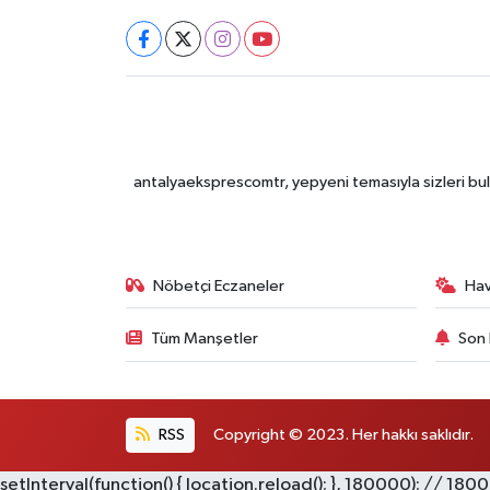
antalyaeksprescomtr, yepyeni temasıyla sizleri bulu
Nöbetçi Eczaneler
Ha
Tüm Manşetler
Son 
RSS
Copyright © 2023. Her hakkı saklıdır.
setInterval(function() { location.reload(); }, 180000); // 180