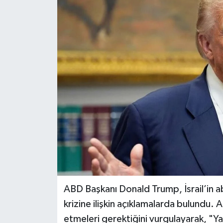
DÜNYA
EĞİTİM
TURİZM
RÖPORTAJ
VİDEO HABERLER
YAZARLAR
RESMİ İLAN
ABD Başkanı Donald Trump, İsrail’in ab
MAGAZİN
krizine ilişkin açıklamalarda bulundu.
etmeleri gerektiğini vurgulayarak, "Ya