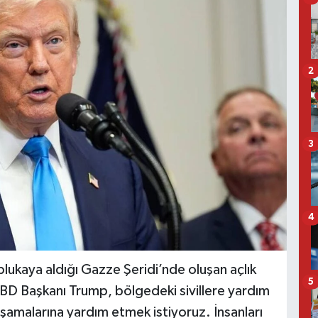
2
3
4
lukaya aldığı Gazze Şeridi’nde oluşan açlık
5
 ABD Başkanı Trump, bölgedeki sivillere yardım
şamalarına yardım etmek istiyoruz. İnsanları