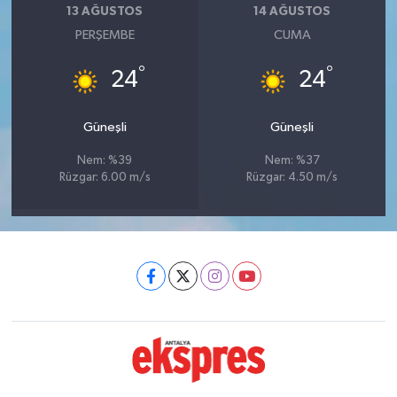
13 AĞUSTOS
14 AĞUSTOS
PERŞEMBE
CUMA
°
°
24
24
Güneşli
Güneşli
Nem: %39
Nem: %37
Rüzgar: 6.00 m/s
Rüzgar: 4.50 m/s