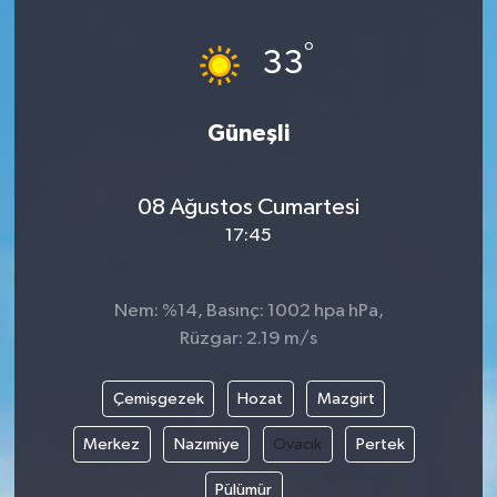
DÜNYA
°
33
EĞİTİM
Güneşli
TURİZM
08 Ağustos Cumartesi
RÖPORTAJ
17:45
VİDEO HABERLER
Nem: %14, Basınç: 1002 hpa hPa,
YAZARLAR
Rüzgar: 2.19 m/s
RESMİ İLAN
Çemişgezek
Hozat
Mazgirt
MAGAZİN
Merkez
Nazımiye
Ovacık
Pertek
Pülümür