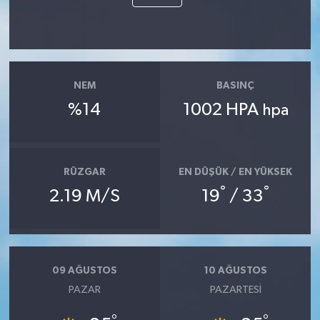
NEM
BASINÇ
%14
1002 HPA
hpa
RÜZGAR
EN DÜŞÜK / EN YÜKSEK
°
°
2.19 M/S
19
/ 33
09 AĞUSTOS
10 AĞUSTOS
PAZAR
PAZARTESI