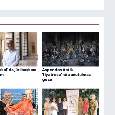
akal'da jüri başkanı
Aspendos Antik
im
Tiyatrosu'nda unutulmaz
gece