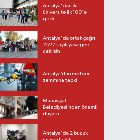
Antalya'dan iki
üniversite ilk 100'e
girdi
Antalya'da ortak çağrı:
7527 sayılı yasa geri
çekilsin
Antalya’dan motorin
zammına tepki
Manavgat
Belediyesi’nden önemli
duyuru
Antalya'da 2 buçuk
milyon liralık