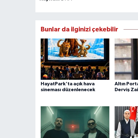
Bunlar da ilginizi çekebilir
HayatPark'ta açık hava
Altın Port
sineması düzenlenecek
Derviş Za