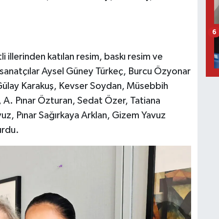
6
i illerinden katılan resim, baskı resim ve
n sanatçılar Aysel Güney Türkeç, Burcu Özyonar
 Gülay Karakuş, Kevser Soydan, Müsebbih
, A. Pınar Özturan, Sedat Özer, Tatiana
z, Pınar Sağırkaya Arklan, Gizem Yavuz
urdu.