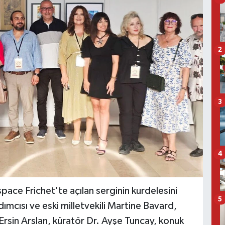
2
3
4
pace Frichet'te açılan serginin kurdelesini
5
ımcısı ve eski milletvekili Martine Bavard,
rsin Arslan, küratör Dr. Ayşe Tuncay, konuk