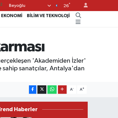
°
Beyoğlu
05
26
18
EKONOMİ
BİLİM VE TEKNOLOJİ
22
4
karması
11
32
erçekleşen 'Akademiden İzler'
 sahip sanatçılar, Antalya'dan
-
+
A
A
Trend Haberler