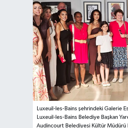
DÜNYA
EĞİTİM
TURİZM
RÖPORTAJ
VİDEO HABERLER
YAZARLAR
RESMİ İLAN
Luxeuil-les-Bains şehrindeki Galerie Es
MAGAZİN
Luxeuil-les-Bains Belediye Başkan Yard
Audincourt Belediyesi Kültür Müdürü E