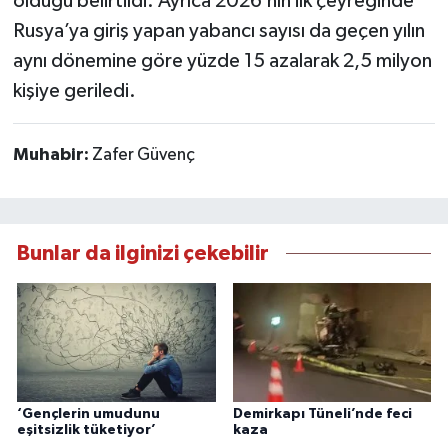
olduğu belirtildi. Ayrıca 2026’nın ilk çeyreğinde
Rusya’ya giriş yapan yabancı sayısı da geçen yılın
aynı dönemine göre yüzde 15 azalarak 2,5 milyon
kişiye geriledi.
Muhabir:
Zafer Güvenç
Bunlar da ilginizi çekebilir
‘Gençlerin umudunu
Demirkapı Tüneli’nde feci
eşitsizlik tüketiyor’
kaza