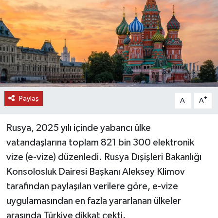
DÜNYA
EĞİTİM
TURİZM
RÖPORTAJ
Paylaş
-
+
A
A
VİDEO HABERLER
Rusya, 2025 yılı içinde yabancı ülke
YAZARLAR
vatandaşlarına toplam 821 bin 300 elektronik
vize (e-vize) düzenledi. Rusya Dışişleri Bakanlığı
RESMİ İLAN
Konsolosluk Dairesi Başkanı Aleksey Klimov
tarafından paylaşılan verilere göre, e-vize
MAGAZİN
uygulamasından en fazla yararlanan ülkeler
arasında Türkiye dikkat çekti.