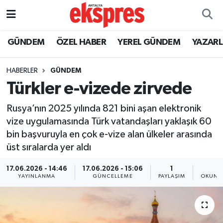
ÖZEL HABER
Nöbetçi Eczaneler
GÜNDEM
ÖZEL HABER
YEREL GÜNDEM
YAZAR
GÜNDEM
Hava Durumu
HABERLER
GÜNDEM
Türkler e-vizede zirvede
YEREL GÜNDEM
Trafik Durumu
Rusya’nın 2025 yılında 821 bini aşan elektronik
EKONOMİ
Süper Lig Puan Durumu ve Fikstür
vize uygulamasında Türk vatandaşları yaklaşık 60
bin başvuruyla en çok e-vize alan ülkeler arasında
KÜLTÜR - SANAT
Tüm Manşetler
üst sıralarda yer aldı
SPOR
Son Dakika Haberleri
17.06.2026 - 14:46
17.06.2026 - 15:06
1
1
YAYINLANMA
GÜNCELLEME
PAYLAŞIM
OKUNMA
SİYASET
Haber Arşivi
SAĞLIK