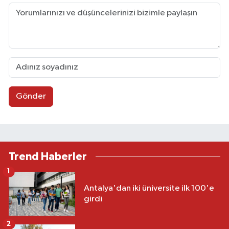
Gönder
Trend Haberler
1
Antalya'dan iki üniversite ilk 100'e
girdi
2