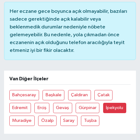
Her eczane gece boyunca açık olmayabilir, bazıları
sadece gerektiğinde açık kalabilir veya
beklenmedik durumlar nedeniyle nöbete
gelemeyebilir. Bu nedenle, yola çıkmadan önce
eczanenin açık olduğunu telefon aracılığıyla teyit
etmeniz iyi bir fikir olacaktır.
Van Diğer İlçeler
Bahçesaray
Başkale
Çaldiran
Çatak
Edremit
Erciş
Gevaş
Gürpinar
İpekyolu
Muradiye
Özalp
Saray
Tuşba