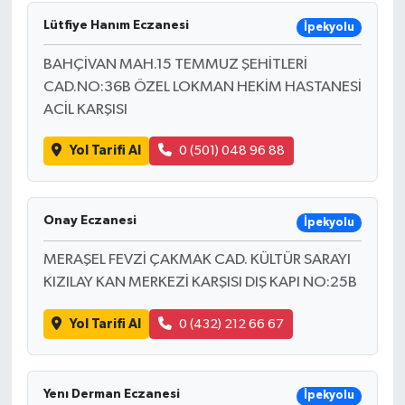
Lütfiye Hanım Eczanesi
İpekyolu
DÜNYA
BAHÇİVAN MAH.15 TEMMUZ ŞEHİTLERİ
EĞİTİM
CAD.NO:36B ÖZEL LOKMAN HEKİM HASTANESİ
ACİL KARŞISI
TURİZM
Yol Tarifi Al
0 (501) 048 96 88
RÖPORTAJ
VİDEO HABERLER
Onay Eczanesi
İpekyolu
MERAŞEL FEVZİ ÇAKMAK CAD. KÜLTÜR SARAYI
YAZARLAR
KIZILAY KAN MERKEZİ KARŞISI DIŞ KAPI NO:25B
RESMİ İLAN
Yol Tarifi Al
0 (432) 212 66 67
MAGAZİN
Yenı Derman Eczanesi
İpekyolu