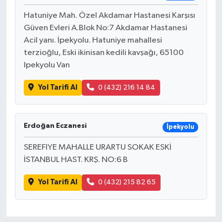
Hatuniye Mah. Özel Akdamar Hastanesi Karşısı
Güven Evleri A.Blok No:7 Akdamar Hastanesi
Acil yanı. İpekyolu. Hatuniye mahallesi
terzioğlu, Eski ikinisan kedili kavşağı, 65100
Ipekyolu Van
Yol Tarifi Al
0 (432) 216 14 84
Erdoğan Eczanesi
İpekyolu
SEREFIYE MAHALLE URARTU SOKAK ESKİ
İSTANBUL HAST. KRŞ. NO:6 B
Yol Tarifi Al
0 (432) 215 82 65