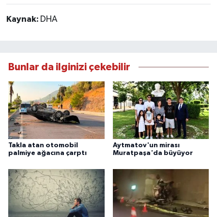
Kaynak:
DHA
Bunlar da ilginizi çekebilir
Takla atan otomobil
Aytmatov'un mirası
palmiye ağacına çarptı
Muratpaşa'da büyüyor