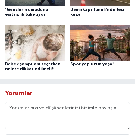
‘Gençlerin umudunu
Demirkapı Tüneli’nde feci
eşitsizlik tüketiyor’
kaza
Bebek şampuanı seçerken
Spor yap uzun yaşa!
nelere dikkat edilmeli?
Yorumlar