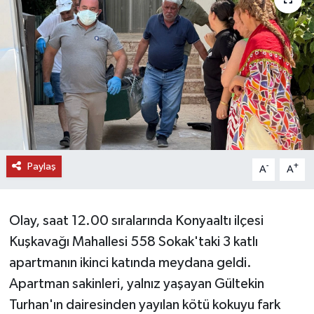
DÜNYA
EĞİTİM
TURİZM
RÖPORTAJ
Paylaş
VİDEO HABERLER
-
+
A
A
YAZARLAR
Olay, saat 12.00 sıralarında Konyaaltı ilçesi
RESMİ İLAN
Kuşkavağı Mahallesi 558 Sokak'taki 3 katlı
apartmanın ikinci katında meydana geldi.
MAGAZİN
Apartman sakinleri, yalnız yaşayan Gültekin
Turhan'ın dairesinden yayılan kötü kokuyu fark