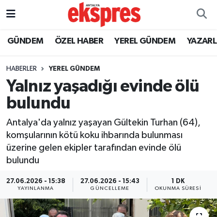
ÖZEL HABER
Nöbetçi Eczaneler
GÜNDEM
ÖZEL HABER
YEREL GÜNDEM
YAZAR
GÜNDEM
Hava Durumu
HABERLER
YEREL GÜNDEM
Yalnız yaşadığı evinde ölü
YEREL GÜNDEM
Trafik Durumu
bulundu
EKONOMİ
Süper Lig Puan Durumu ve Fikstür
Antalya'da yalnız yaşayan Gültekin Turhan (64),
komşularının kötü koku ihbarında bulunması
KÜLTÜR - SANAT
Tüm Manşetler
üzerine gelen ekipler tarafından evinde ölü
bulundu
SPOR
Son Dakika Haberleri
27.06.2026 - 15:38
27.06.2026 - 15:43
1 DK
SİYASET
Haber Arşivi
YAYINLANMA
GÜNCELLEME
OKUNMA SÜRESI
SAĞLIK