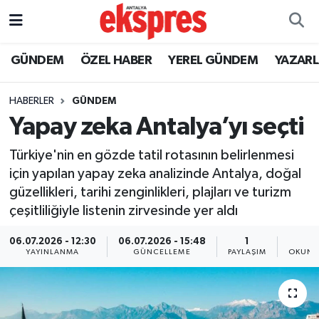
ÖZEL HABER
Nöbetçi Eczaneler
GÜNDEM
ÖZEL HABER
YEREL GÜNDEM
YAZAR
GÜNDEM
Hava Durumu
HABERLER
GÜNDEM
Yapay zeka Antalya’yı seçti
YEREL GÜNDEM
Trafik Durumu
Türkiye'nin en gözde tatil rotasının belirlenmesi
EKONOMİ
Süper Lig Puan Durumu ve Fikstür
için yapılan yapay zeka analizinde Antalya, doğal
güzellikleri, tarihi zenginlikleri, plajları ve turizm
KÜLTÜR - SANAT
Tüm Manşetler
çeşitliliğiyle listenin zirvesinde yer aldı
SPOR
Son Dakika Haberleri
06.07.2026 - 12:30
06.07.2026 - 15:48
1
2
YAYINLANMA
GÜNCELLEME
PAYLAŞIM
OKUNM
SİYASET
Haber Arşivi
SAĞLIK