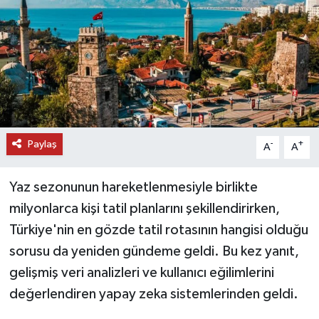
DÜNYA
EĞİTİM
TURİZM
RÖPORTAJ
Paylaş
-
+
A
A
VİDEO HABERLER
Yaz sezonunun hareketlenmesiyle birlikte
YAZARLAR
milyonlarca kişi tatil planlarını şekillendirirken,
Türkiye'nin en gözde tatil rotasının hangisi olduğu
RESMİ İLAN
sorusu da yeniden gündeme geldi. Bu kez yanıt,
gelişmiş veri analizleri ve kullanıcı eğilimlerini
MAGAZİN
değerlendiren yapay zeka sistemlerinden geldi.