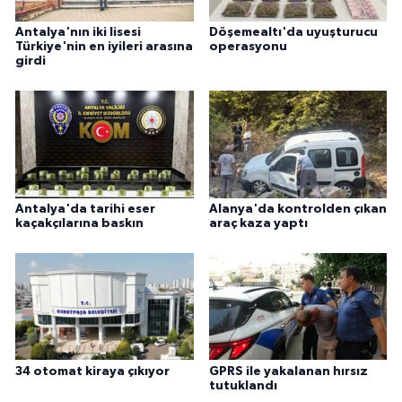
Antalya'nın iki lisesi
Döşemealtı'da uyuşturucu
Türkiye'nin en iyileri arasına
operasyonu
girdi
Antalya'da tarihi eser
Alanya'da kontrolden çıkan
kaçakçılarına baskın
araç kaza yaptı
34 otomat kiraya çıkıyor
GPRS ile yakalanan hırsız
tutuklandı