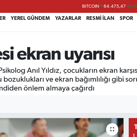
DOLAR
47,5971
%0.
EURO
55,1336
%0.
ER
YEREL GÜNDEM
YAZARLAR
RESMİ İLAN
SPOR
STERLİN
64,2534
%0.
GRAM ALTIN
6527.85
%0.5
esi ekran uyarısı
BİST100
13.703
%
BITCOIN
64.475,47
%0.
sikolog Anıl Yıldız, çocukların ekran karşı
u bozuklukları ve ekran bağımlılığı gibi so
şimdiden önlem almaya çağırdı
1