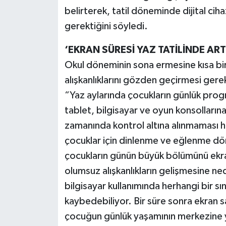
belirterek, tatil döneminde dijital cih
gerektiğini söyledi.
‘EKRAN SÜRESİ YAZ TATİLİNDE AR
Okul döneminin sona ermesine kısa bir s
alışkanlıklarını gözden geçirmesi gere
“Yaz aylarında çocukların günlük progr
tablet, bilgisayar ve oyun konsollarına
zamanında kontrol altına alınmaması hal
çocuklar için dinlenme ve eğlenme dö
çocukların günün büyük bölümünü ekra
olumsuz alışkanlıkların gelişmesine ned
bilgisayar kullanımında herhangi bir s
kaybedebiliyor. Bir süre sonra ekran 
çocuğun günlük yaşamının merkezine y