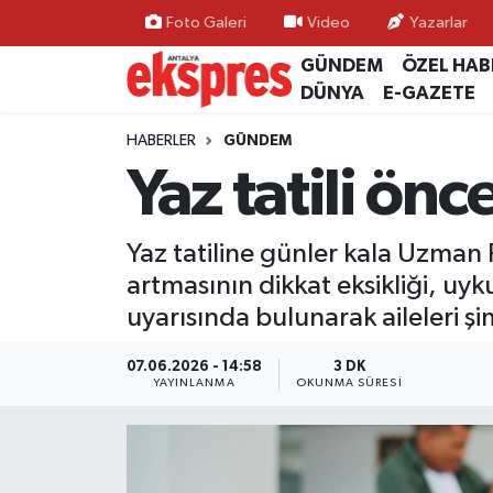
Foto Galeri
Video
Yazarlar
GÜNDEM
ÖZEL HAB
ÖZEL HABER
Nöbetçi Eczaneler
DÜNYA
E-GAZETE
GÜNDEM
Hava Durumu
HABERLER
GÜNDEM
Yaz tatili önc
YEREL GÜNDEM
Trafik Durumu
Yaz tatiline günler kala Uzman P
EKONOMİ
Süper Lig Puan Durumu ve Fikstür
artmasının dikkat eksikliği, uyk
KÜLTÜR - SANAT
Tüm Manşetler
uyarısında bulunarak aileleri 
SPOR
Son Dakika Haberleri
07.06.2026 - 14:58
3 DK
YAYINLANMA
OKUNMA SÜRESI
SİYASET
Haber Arşivi
SAĞLIK