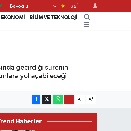
°
Beyoğlu
05
26
18
EKONOMİ
BİLİM VE TEKNOLOJİ
22
4
0
66
sında geçirdiği sürenin
runlara yol açabileceği
-
+
A
A
Trend Haberler