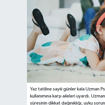
DÜNYA
EĞİTİM
TURİZM
RÖPORTAJ
VİDEO HABERLER
YAZARLAR
RESMİ İLAN
Yaz tatiline sayılı günler kala Uzman Ps
MAGAZİN
kullanımına karşı aileleri uyardı. Uzma
süresinin dikkat dağınıklığı, uyku sorunl