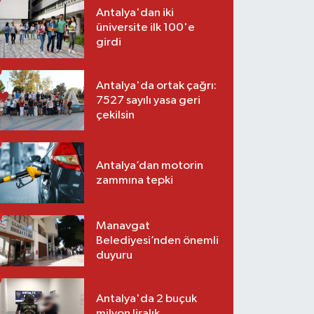
Antalya'dan iki
üniversite ilk 100'e
girdi
Antalya'da ortak çağrı:
7527 sayılı yasa geri
çekilsin
Antalya’dan motorin
zammına tepki
Manavgat
Belediyesi’nden önemli
duyuru
Antalya'da 2 buçuk
milyon liralık