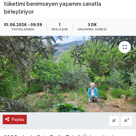
tüketimi benimseyen yaşamını sanatla
DÜNYA
birleştiriyor
01.06.2026 - 09:59
1
3 DK
EĞİTİM
YAYINLANMA
PAYLAŞIM
OKUNMA SÜRESI
TURİZM
RÖPORTAJ
VİDEO HABERLER
YAZARLAR
RESMİ İLAN
MAGAZİN
Paylaş
-
+
A
A