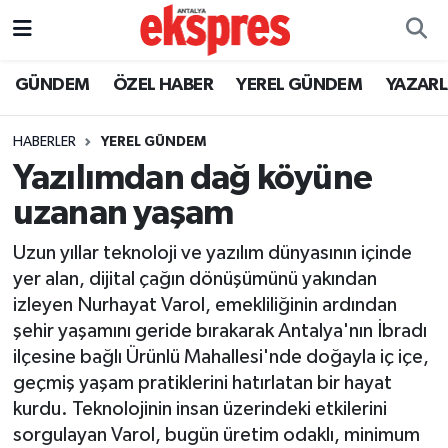
ÖZEL HABER
Nöbetçi Eczaneler
GÜNDEM
ÖZEL HABER
YEREL GÜNDEM
YAZAR
GÜNDEM
Hava Durumu
HABERLER
YEREL GÜNDEM
Yazılımdan dağ köyüne
YEREL GÜNDEM
Trafik Durumu
uzanan yaşam
EKONOMİ
Süper Lig Puan Durumu ve Fikstür
Uzun yıllar teknoloji ve yazılım dünyasının içinde
yer alan, dijital çağın dönüşümünü yakından
KÜLTÜR - SANAT
Tüm Manşetler
izleyen Nurhayat Varol, emekliliğinin ardından
şehir yaşamını geride bırakarak Antalya'nın İbradı
SPOR
Son Dakika Haberleri
ilçesine bağlı Ürünlü Mahallesi'nde doğayla iç içe,
geçmiş yaşam pratiklerini hatırlatan bir hayat
SİYASET
Haber Arşivi
kurdu. Teknolojinin insan üzerindeki etkilerini
SAĞLIK
sorgulayan Varol, bugün üretim odaklı, minimum