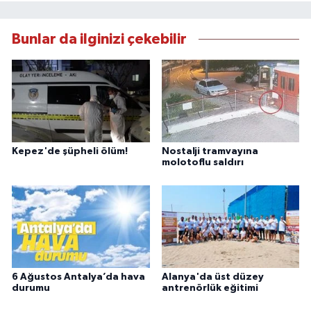
Bunlar da ilginizi çekebilir
Kepez'de şüpheli ölüm!
Nostalji tramvayına
molotoflu saldırı
6 Ağustos Antalya’da hava
Alanya'da üst düzey
durumu
antrenörlük eğitimi