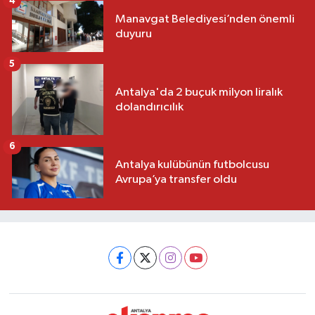
4
Manavgat Belediyesi’nden önemli
duyuru
5
Antalya'da 2 buçuk milyon liralık
dolandırıcılık
6
Antalya kulübünün futbolcusu
Avrupa’ya transfer oldu