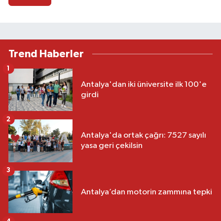
Trend Haberler
1
Antalya'dan iki üniversite ilk 100'e
girdi
2
Antalya'da ortak çağrı: 7527 sayılı
yasa geri çekilsin
3
Antalya’dan motorin zammına tepki