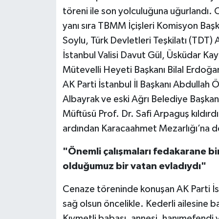
töreni ile son yolculuğuna uğurlandı. 
yanı sıra TBMM İçişleri Komisyon Başka
Soylu, Türk Devletleri Teşkilatı (TDT) A
İstanbul Valisi Davut Gül, Üsküdar Ka
Mütevelli Heyeti Başkanı Bilal Erdoğa
AK Parti İstanbul İl Başkanı Abdullah 
Albayrak ve eski Ağrı Belediye Başkan
Müftüsü Prof. Dr. Safi Arpaguş kıldırdı
ardından Karacaahmet Mezarlığı’na de
"Önemli çalışmaları fedakarane bir 
olduğumuz bir vatan evladıydı"
Cenaze töreninde konuşan AK Parti İs
sağ olsun öncelikle. Kederli ailesine ba
Kıymetli babası, annesi, hanımefendi v