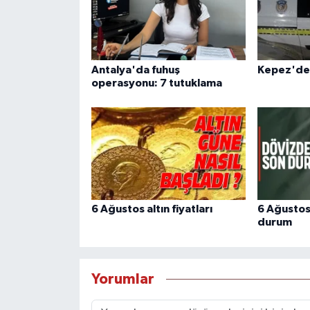
Antalya'da fuhuş
Kepez'de 
operasyonu: 7 tutuklama
6 Ağustos altın fiyatları
6 Ağustos
durum
Yorumlar