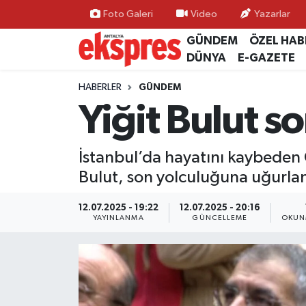
Foto Galeri
Video
Yazarlar
GÜNDEM
ÖZEL HAB
ÖZEL HABER
Nöbetçi Eczaneler
DÜNYA
E-GAZETE
GÜNDEM
Hava Durumu
HABERLER
GÜNDEM
Yiğit Bulut s
YEREL GÜNDEM
Trafik Durumu
İstanbul’da hayatını kaybeden 
EKONOMİ
Süper Lig Puan Durumu ve Fikstür
Bulut, son yolculuğuna uğurla
KÜLTÜR - SANAT
Tüm Manşetler
12.07.2025 - 19:22
12.07.2025 - 20:16
YAYINLANMA
GÜNCELLEME
OKUN
SPOR
Son Dakika Haberleri
SİYASET
Haber Arşivi
SAĞLIK