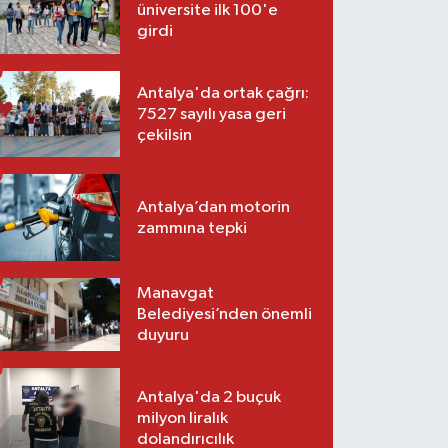
üniversite ilk 100'e
girdi
Antalya'da ortak çağrı:
7527 sayılı yasa geri
çekilsin
Antalya’dan motorin
zammına tepki
Manavgat
Belediyesi’nden önemli
duyuru
Antalya'da 2 buçuk
milyon liralık
dolandırıcılık