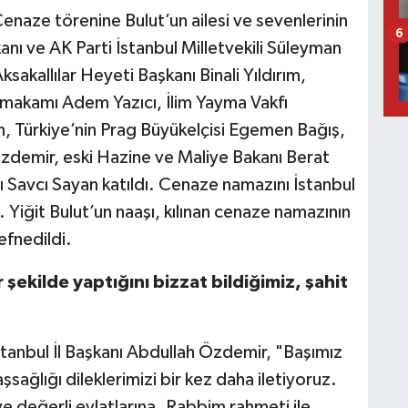
Cenaze törenine Bulut’un ailesi ve sevenlerinin
6
nı ve AK Parti İstanbul Milletvekili Süleyman
ksakallılar Heyeti Başkanı Binali Yıldırım,
ymakamı Adem Yazıcı, İlim Yayma Vakfı
n, Türkiye’nin Prag Büyükelçisi Egemen Bağış,
Özdemir, eski Hazine ve Maliye Bakanı Berat
ı Savcı Sayan katıldı. Cenaze namazını İstanbul
. Yiğit Bulut’un naaşı, kılınan cenaze namazının
fnedildi.
şekilde yaptığını bizzat bildiğimiz, şahit
tanbul İl Başkanı Abdullah Özdemir, "Başımız
şsağlığı dileklerimizi bir kez daha iletiyoruz.
e değerli evlatlarına. Rabbim rahmeti ile