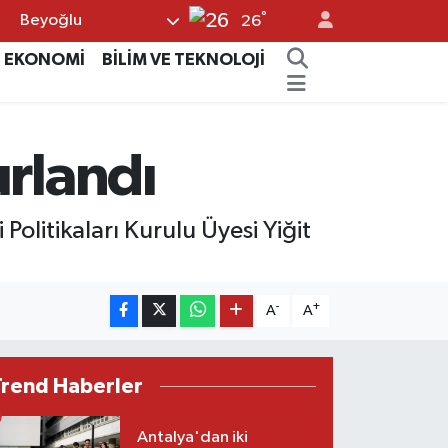
°
Beyoğlu
26
EKONOMİ
BİLİM VE TEKNOLOJİ
urlandı
litikaları Kurulu Üyesi Yiğit
-
+
A
A
Trend Haberler
Antalya'dan iki