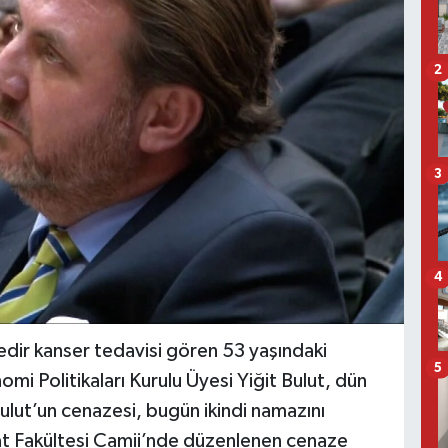
2
3
4
edir kanser tedavisi gören 53 yaşındaki
5
 Politikaları Kurulu Üyesi Yiğit Bulut, dün
ulut’un cenazesi, bugün ikindi namazını
at Fakültesi Camii’nde düzenlenen cenaze