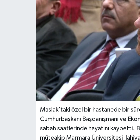
DÜNYA
EĞİTİM
TURİZM
RÖPORTAJ
VİDEO HABERLER
YAZARLAR
RESMİ İLAN
Maslak’taki özel bir hastanede bir sür
Cumhurbaşkanı Başdanışmanı ve Ekonomi
MAGAZİN
sabah saatlerinde hayatını kaybetti. B
müteakip Marmara Üniversitesi İlahiy