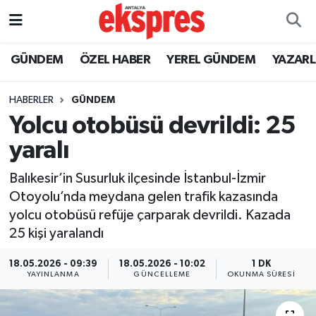
ÖZEL HABER
Nöbetçi Eczaneler
GÜNDEM
ÖZEL HABER
YEREL GÜNDEM
YAZAR
GÜNDEM
Hava Durumu
HABERLER
GÜNDEM
Yolcu otobüsü devrildi: 25
YEREL GÜNDEM
Trafik Durumu
yaralı
EKONOMİ
Süper Lig Puan Durumu ve Fikstür
Balıkesir’in Susurluk ilçesinde İstanbul-İzmir
Otoyolu’nda meydana gelen trafik kazasında
KÜLTÜR - SANAT
Tüm Manşetler
yolcu otobüsü refüje çarparak devrildi. Kazada
25 kişi yaralandı
SPOR
Son Dakika Haberleri
18.05.2026 - 09:39
18.05.2026 - 10:02
1 DK
SİYASET
Haber Arşivi
YAYINLANMA
GÜNCELLEME
OKUNMA SÜRESI
SAĞLIK