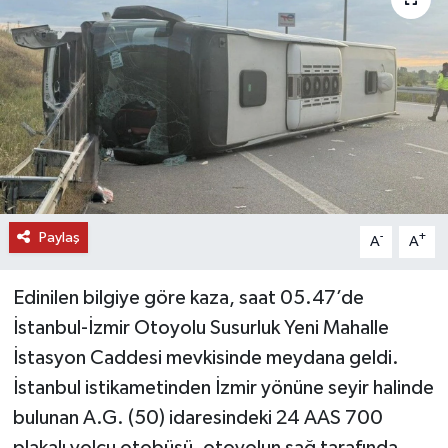
DÜNYA
EĞİTİM
TURİZM
RÖPORTAJ
Paylaş
VİDEO HABERLER
-
+
A
A
YAZARLAR
Edinilen bilgiye göre kaza, saat 05.47’de
İstanbul-İzmir Otoyolu Susurluk Yeni Mahalle
RESMİ İLAN
İstasyon Caddesi mevkisinde meydana geldi.
İstanbul istikametinden İzmir yönüne seyir halinde
MAGAZİN
bulunan A.G. (50) idaresindeki 24 AAS 700
plakalı yolcu otobüsü, otoyolun sağ tarafında