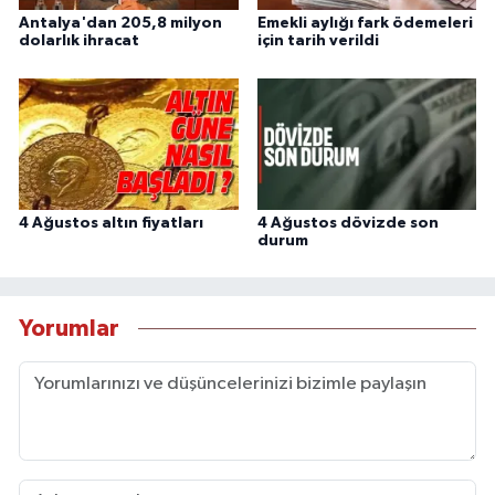
Antalya'dan 205,8 milyon
Emekli aylığı fark ödemeleri
dolarlık ihracat
için tarih verildi
4 Ağustos altın fiyatları
4 Ağustos dövizde son
durum
Yorumlar