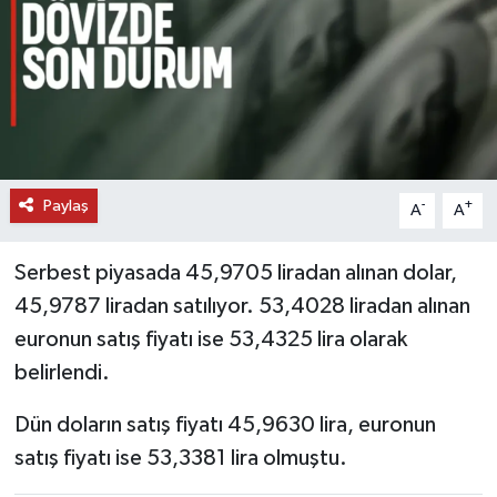
DÜNYA
EĞİTİM
TURİZM
Paylaş
-
+
RÖPORTAJ
A
A
VİDEO HABERLER
Serbest piyasada 45,9705 liradan alınan dolar,
45,9787 liradan satılıyor. 53,4028 liradan alınan
YAZARLAR
euronun satış fiyatı ise 53,4325 lira olarak
belirlendi.
RESMİ İLAN
Dün doların satış fiyatı 45,9630 lira, euronun
MAGAZİN
satış fiyatı ise 53,3381 lira olmuştu.