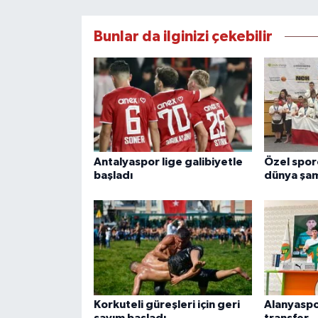
Bunlar da ilginizi çekebilir
Antalyaspor lige galibiyetle
Özel spor
başladı
dünya şa
Korkuteli güreşleri için geri
Alanyaspo