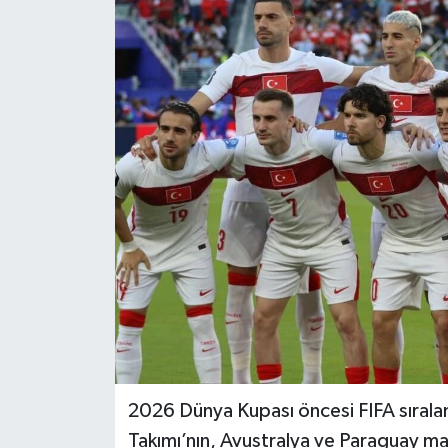
DÜNYA
EĞİTİM
TURİZM
RÖPORTAJ
VİDEO HABERLER
YAZARLAR
RESMİ İLAN
MAGAZİN
2026 Dünya Kupası öncesi FIFA sıralam
Takımı’nın, Avustralya ve Paraguay ma