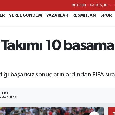
BITCOIN
64.815,30
%-0
DOLAR
47,7436
%0.
ER
YEREL GÜNDEM
YAZARLAR
RESMİ İLAN
SPOR
EURO
55,2510
%0.
STERLİN
64,4811
%0.
GRAM ALTIN
6660.55
%
l Takımı 10 basam
BİST100
13.779
%-
aldığı başarısız sonuçların ardından FIFA 
1 DK
NMA SÜRESI