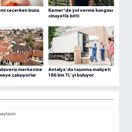
mi seçerken buna
Kemer'de yol verme kavgası
cinayetle bitti
 alışveriş merkezine
Antalya'da taşınma maliyeti
eye çalışıyorlar
186 bin TL'yi buluyor