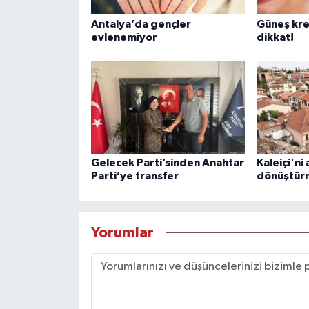
Antalya’da gençler
Güneş kre
evlenemiyor
dikkat!
Gelecek Parti’sinden Anahtar
Kaleiçi'ni
Parti’ye transfer
dönüştürm
Yorumlar