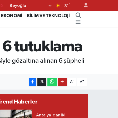
°
Beyoğlu
15
31
18
EKONOMİ
BİLİM VE TEKNOLOJİ
32
38
 6 tutuklama
%0
14
iyle gözaltına alınan 6 şüpheli
-
+
A
A
Trend Haberler
Antalya'dan iki