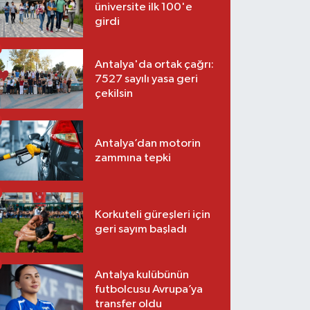
üniversite ilk 100'e
girdi
Antalya'da ortak çağrı:
7527 sayılı yasa geri
çekilsin
Antalya’dan motorin
zammına tepki
Korkuteli güreşleri için
geri sayım başladı
Antalya kulübünün
futbolcusu Avrupa’ya
transfer oldu