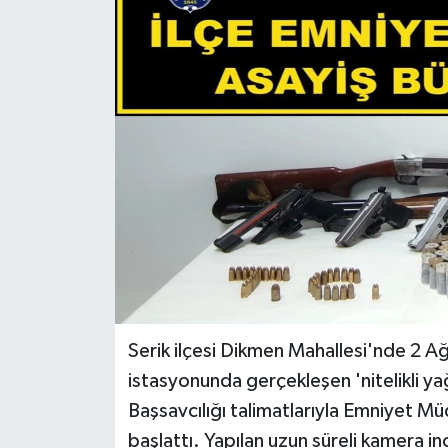
DÜNYA
EĞİTİM
TURİZM
RÖPORTAJ
VİDEO HABERLER
YAZARLAR
RESMİ İLAN
Serik ilçesi Dikmen Mahallesi'nde 2 Ağ
istasyonunda gerçekleşen 'nitelikli yağ
MAGAZİN
Başsavcılığı talimatlarıyla Emniyet Mü
başlattı. Yapılan uzun süreli kamera in