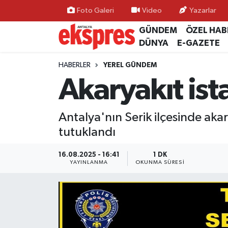
Foto Galeri
Video
Yazarlar
GÜNDEM
ÖZEL HAB
ÖZEL HABER
Nöbetçi Eczaneler
DÜNYA
E-GAZETE
GÜNDEM
Hava Durumu
HABERLER
YEREL GÜNDEM
Akaryakıt is
YEREL GÜNDEM
Trafik Durumu
Antalya'nın Serik ilçesinde aka
EKONOMİ
Süper Lig Puan Durumu ve Fikstür
tutuklandı
KÜLTÜR - SANAT
Tüm Manşetler
16.08.2025 - 16:41
1 DK
YAYINLANMA
OKUNMA SÜRESI
SPOR
Son Dakika Haberleri
SİYASET
Haber Arşivi
SAĞLIK