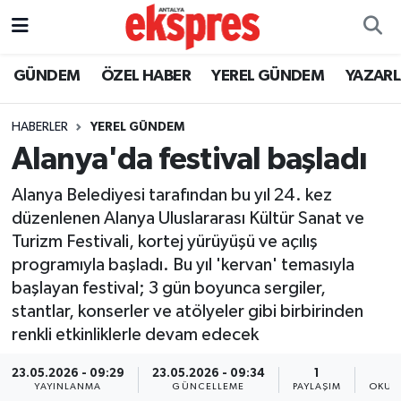
ÖZEL HABER
Nöbetçi Eczaneler
GÜNDEM
ÖZEL HABER
YEREL GÜNDEM
YAZAR
GÜNDEM
Hava Durumu
HABERLER
YEREL GÜNDEM
Alanya'da festival başladı
YEREL GÜNDEM
Trafik Durumu
Alanya Belediyesi tarafından bu yıl 24. kez
EKONOMİ
Süper Lig Puan Durumu ve Fikstür
düzenlenen Alanya Uluslararası Kültür Sanat ve
Turizm Festivali, kortej yürüyüşü ve açılış
KÜLTÜR - SANAT
Tüm Manşetler
programıyla başladı. Bu yıl 'kervan' temasıyla
başlayan festival; 3 gün boyunca sergiler,
SPOR
Son Dakika Haberleri
stantlar, konserler ve atölyeler gibi birbirinden
renkli etkinliklerle devam edecek
SİYASET
Haber Arşivi
23.05.2026 - 09:29
23.05.2026 - 09:34
1
SAĞLIK
YAYINLANMA
GÜNCELLEME
PAYLAŞIM
OKUN