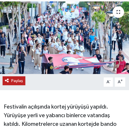
DÜNYA
EĞİTİM
TURİZM
RÖPORTAJ
VİDEO HABERLER
Paylaş
-
+
A
A
YAZARLAR
RESMİ İLAN
Festivalin açılışında kortej yürüyüşü yapıldı.
MAGAZİN
Yürüyüşe yerli ve yabancı binlerce vatandaş
katıldı. Kilometrelerce uzanan kortejde bando