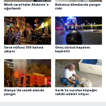
Minik carettalar Akdeniz'e
Bakımsız klimalarda yangın
uğurlandı
riski
Gece nüfusu 100 katına
Genç sürücü hayatını
çıkıyor
kaybetti
Alanya'da sazlık alanda
Serik'te vurulan köpeğin
yangın
sahibi adalet istiyor