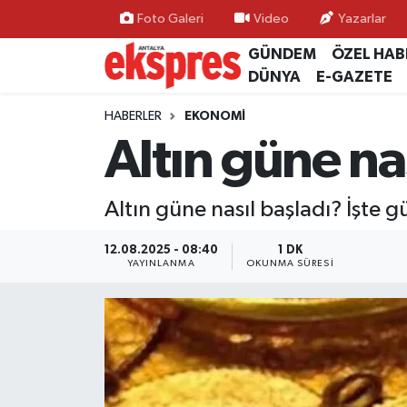
Foto Galeri
Video
Yazarlar
GÜNDEM
ÖZEL HAB
ÖZEL HABER
Nöbetçi Eczaneler
DÜNYA
E-GAZETE
GÜNDEM
Hava Durumu
HABERLER
EKONOMİ
Altın güne na
YEREL GÜNDEM
Trafik Durumu
Altın güne nasıl başladı? İşte g
EKONOMİ
Süper Lig Puan Durumu ve Fikstür
12.08.2025 - 08:40
1 DK
KÜLTÜR - SANAT
Tüm Manşetler
YAYINLANMA
OKUNMA SÜRESI
SPOR
Son Dakika Haberleri
SİYASET
Haber Arşivi
SAĞLIK