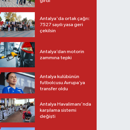
girdi
Antalya'da ortak çağrı:
7527 sayılı yasa geri
çekilsin
Antalya’dan motorin
zammına tepki
Antalya kulübünün
futbolcusu Avrupa’ya
transfer oldu
Antalya Havalimanı'nda
karşılama sistemi
değişti