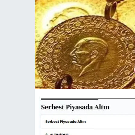
DÜNYA
EĞİTİM
TURİZM
RÖPORTAJ
VİDEO HABERLER
YAZARLAR
RESMİ İLAN
MAGAZİN