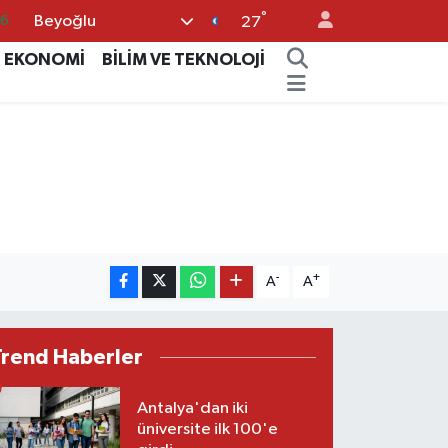
°
16
Beyoğlu
27
0
EKONOMİ
BİLİM VE TEKNOLOJİ
08
0
12
0
-
+
A
A
Trend Haberler
Antalya'dan iki
üniversite ilk 100'e