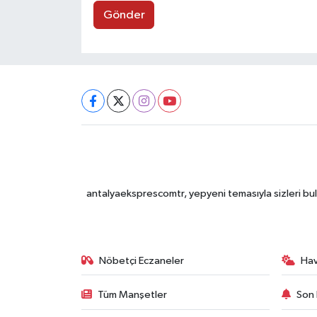
Gönder
antalyaeksprescomtr, yepyeni temasıyla sizleri bulu
Nöbetçi Eczaneler
Ha
Tüm Manşetler
Son 