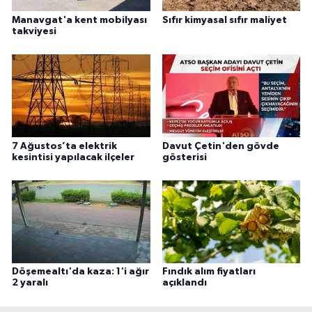
Manavgat'a kent mobilyası
Sıfır kimyasal sıfır maliyet
takviyesi
7 Ağustos’ta elektrik
Davut Çetin'den gövde
kesintisi yapılacak ilçeler
gösterisi
Döşemealtı'da kaza: 1'i ağır
Fındık alım fiyatları
2 yaralı
açıklandı