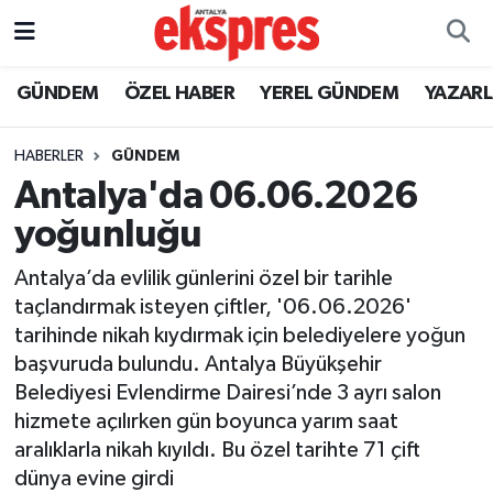
ÖZEL HABER
Nöbetçi Eczaneler
GÜNDEM
ÖZEL HABER
YEREL GÜNDEM
YAZAR
GÜNDEM
Hava Durumu
HABERLER
GÜNDEM
Antalya'da 06.06.2026
YEREL GÜNDEM
Trafik Durumu
yoğunluğu
EKONOMİ
Süper Lig Puan Durumu ve Fikstür
Antalya’da evlilik günlerini özel bir tarihle
taçlandırmak isteyen çiftler, '06.06.2026'
KÜLTÜR - SANAT
Tüm Manşetler
tarihinde nikah kıydırmak için belediyelere yoğun
başvuruda bulundu. Antalya Büyükşehir
SPOR
Son Dakika Haberleri
Belediyesi Evlendirme Dairesi’nde 3 ayrı salon
hizmete açılırken gün boyunca yarım saat
SİYASET
Haber Arşivi
aralıklarla nikah kıyıldı. Bu özel tarihte 71 çift
SAĞLIK
dünya evine girdi