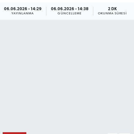
06.06.2026 - 14:29
06.06.2026 - 14:38
2 DK
DÜNYA
YAYINLANMA
GÜNCELLEME
OKUNMA SÜRESI
EĞİTİM
TURİZM
RÖPORTAJ
VİDEO HABERLER
YAZARLAR
RESMİ İLAN
MAGAZİN