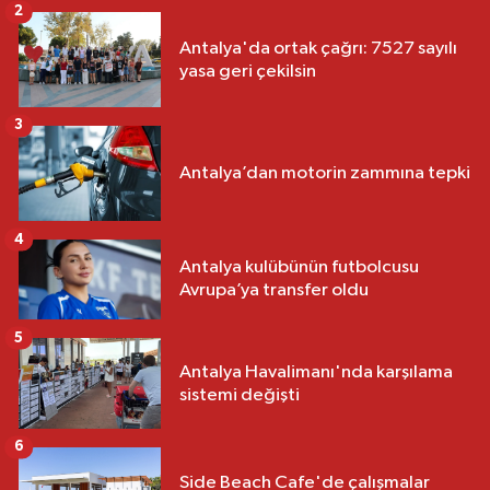
2
Antalya'da ortak çağrı: 7527 sayılı
yasa geri çekilsin
3
Antalya’dan motorin zammına tepki
4
Antalya kulübünün futbolcusu
Avrupa’ya transfer oldu
5
Antalya Havalimanı'nda karşılama
sistemi değişti
6
Side Beach Cafe'de çalışmalar