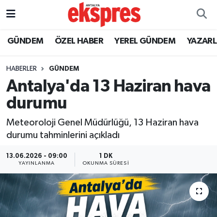
ÖZEL HABER
Nöbetçi Eczaneler
GÜNDEM
ÖZEL HABER
YEREL GÜNDEM
YAZAR
GÜNDEM
Hava Durumu
HABERLER
GÜNDEM
Antalya'da 13 Haziran hava
YEREL GÜNDEM
Trafik Durumu
durumu
EKONOMİ
Süper Lig Puan Durumu ve Fikstür
Meteoroloji Genel Müdürlüğü, 13 Haziran hava
durumu tahminlerini açıkladı
KÜLTÜR - SANAT
Tüm Manşetler
13.06.2026 - 09:00
1 DK
SPOR
Son Dakika Haberleri
YAYINLANMA
OKUNMA SÜRESI
SİYASET
Haber Arşivi
SAĞLIK