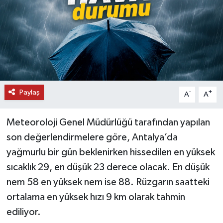
DÜNYA
EĞİTİM
TURİZM
Paylaş
-
+
RÖPORTAJ
A
A
VİDEO HABERLER
Meteoroloji Genel Müdürlüğü tarafından yapılan
son değerlendirmelere göre, Antalya’da
YAZARLAR
yağmurlu bir gün beklenirken hissedilen en yüksek
sıcaklık 29, en düşük 23 derece olacak. En düşük
RESMİ İLAN
nem 58 en yüksek nem ise 88. Rüzgarın saatteki
MAGAZİN
ortalama en yüksek hızı 9 km olarak tahmin
ediliyor.