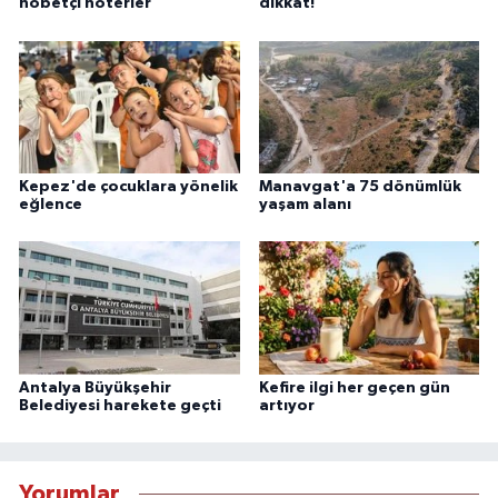
nöbetçi noterler
dikkat!
Kepez'de çocuklara yönelik
Manavgat'a 75 dönümlük
eğlence
yaşam alanı
Antalya Büyükşehir
Kefire ilgi her geçen gün
Belediyesi harekete geçti
artıyor
Yorumlar