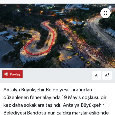
DÜNYA
EĞİTİM
TURİZM
RÖPORTAJ
VİDEO HABERLER
Paylaş
YAZARLAR
-
+
A
A
RESMİ İLAN
Antalya Büyükşehir Belediyesi tarafından
düzenlenen fener alayında 19 Mayıs coşkusu bir
MAGAZİN
kez daha sokaklara taşındı. Antalya Büyükşehir
Belediyesi Bandosu'nun çaldığı marşlar eşliğinde