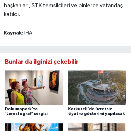
başkanları, STK temsilcileri ve binlerce vatandaş
katıldı.
Kaynak:
İHA
Bunlar da ilginizi çekebilir
Dokumapark'ta
Korkuteli'de ücretsiz
'Lerestograf' sergisi
tiyatro gösterimi yapılacak