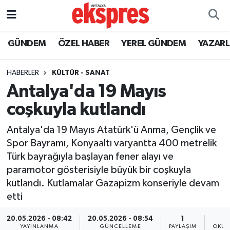
ÖZEL HABER
Nöbetçi Eczaneler
GÜNDEM
ÖZEL HABER
YEREL GÜNDEM
YAZAR
GÜNDEM
Hava Durumu
HABERLER
KÜLTÜR - SANAT
Antalya'da 19 Mayıs
YEREL GÜNDEM
Trafik Durumu
coşkuyla kutlandı
EKONOMİ
Süper Lig Puan Durumu ve Fikstür
Antalya'da 19 Mayıs Atatürk'ü Anma, Gençlik ve
Spor Bayramı, Konyaaltı varyantta 400 metrelik
KÜLTÜR - SANAT
Tüm Manşetler
Türk bayrağıyla başlayan fener alayı ve
paramotor gösterisiyle büyük bir coşkuyla
SPOR
Son Dakika Haberleri
kutlandı. Kutlamalar Gazapizm konseriyle devam
etti
SİYASET
Haber Arşivi
20.05.2026 - 08:42
20.05.2026 - 08:54
1
SAĞLIK
YAYINLANMA
GÜNCELLEME
PAYLAŞIM
OKUN