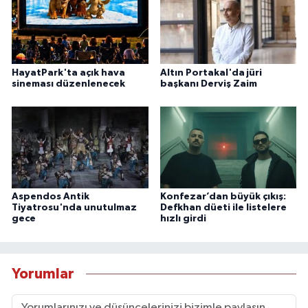
HayatPark'ta açık hava
Altın Portakal'da jüri
sineması düzenlenecek
başkanı Derviş Zaim
Aspendos Antik
Konfezar’dan büyük çıkış:
Tiyatrosu'nda unutulmaz
Defkhan düeti ile listelere
gece
hızlı girdi
Yorumlar