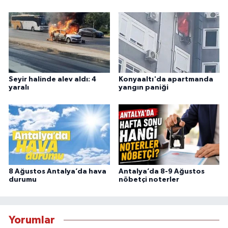
Seyir halinde alev aldı: 4
Konyaaltı'da apartmanda
yaralı
yangın paniği
8 Ağustos Antalya’da hava
Antalya’da 8-9 Ağustos
durumu
nöbetçi noterler
Yorumlar