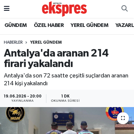
ÖZEL HABER
Nöbetçi Eczaneler
GÜNDEM
ÖZEL HABER
YEREL GÜNDEM
YAZAR
GÜNDEM
Hava Durumu
HABERLER
YEREL GÜNDEM
Antalya'da aranan 214
YEREL GÜNDEM
Trafik Durumu
firari yakalandı
EKONOMİ
Süper Lig Puan Durumu ve Fikstür
Antalya'da son 72 saatte çeşitli suçlardan aranan
214 kişi yakalandı
KÜLTÜR - SANAT
Tüm Manşetler
19.06.2026 - 20:00
1 DK
SPOR
Son Dakika Haberleri
YAYINLANMA
OKUNMA SÜRESI
SİYASET
Haber Arşivi
SAĞLIK