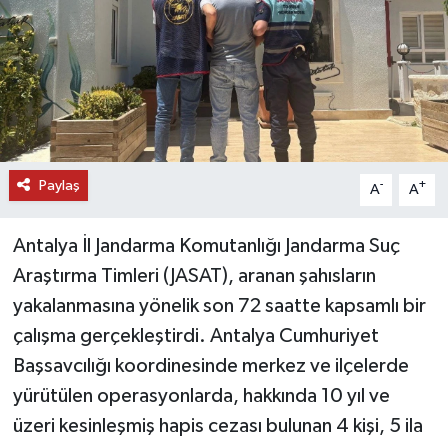
DÜNYA
EĞİTİM
TURİZM
Paylaş
-
+
RÖPORTAJ
A
A
VİDEO HABERLER
Antalya İl Jandarma Komutanlığı Jandarma Suç
Araştırma Timleri (JASAT), aranan şahısların
YAZARLAR
yakalanmasına yönelik son 72 saatte kapsamlı bir
çalışma gerçekleştirdi. Antalya Cumhuriyet
RESMİ İLAN
Başsavcılığı koordinesinde merkez ve ilçelerde
MAGAZİN
yürütülen operasyonlarda, hakkında 10 yıl ve
üzeri kesinleşmiş hapis cezası bulunan 4 kişi, 5 ila