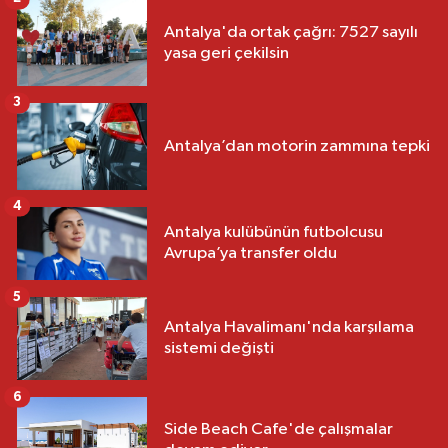
Antalya'da ortak çağrı: 7527 sayılı
yasa geri çekilsin
3
Antalya’dan motorin zammına tepki
4
Antalya kulübünün futbolcusu
Avrupa’ya transfer oldu
5
Antalya Havalimanı'nda karşılama
sistemi değişti
6
Side Beach Cafe'de çalışmalar