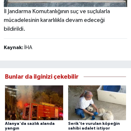
İl Jandarma Komutanlığının suç ve suçlularla
mücadelesinin kararlılıkla devam edeceği
bildirildi.
Kaynak:
İHA
Bunlar da ilginizi çekebilir
Alanya'da sazlık alanda
Serik'te vurulan köpeğin
yangın
sahibi adalet istiyor