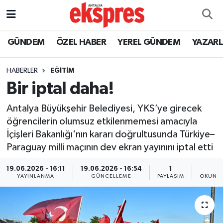
ÖZEL HABER
Nöbetçi Eczaneler
GÜNDEM
ÖZEL HABER
YEREL GÜNDEM
YAZAR
GÜNDEM
Hava Durumu
HABERLER
EĞİTİM
Bir iptal daha!
YEREL GÜNDEM
Trafik Durumu
Antalya Büyükşehir Belediyesi, YKS’ye girecek
EKONOMİ
Süper Lig Puan Durumu ve Fikstür
öğrencilerin olumsuz etkilenmemesi amacıyla
İçişleri Bakanlığı'nın kararı doğrultusunda Türkiye–
KÜLTÜR - SANAT
Tüm Manşetler
Paraguay milli maçının dev ekran yayınını iptal etti
SPOR
Son Dakika Haberleri
19.06.2026 - 16:11
19.06.2026 - 16:54
1
1
YAYINLANMA
GÜNCELLEME
PAYLAŞIM
OKUNMA
SİYASET
Haber Arşivi
SAĞLIK