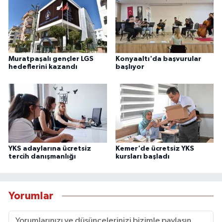
Muratpaşalı gençler LGS
Konyaaltı'da başvurular
hedeflerini kazandı
başlıyor
YKS adaylarına ücretsiz
Kemer'de ücretsiz YKS
tercih danışmanlığı
kursları başladı
Yorumlar