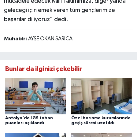
mücadele edecek Milli Takımımıza, diğer yanda
geleceği için emek veren tüm gençlerimize
başarılar diliyoruz” dedi.
Muhabir:
AYŞE OKAN SARICA
Bunlar da ilginizi çekebilir
Antalya'da LGS taban
Özel barınma kurumlarında
puanları açıklandı
geçiş süresi uzatıldı