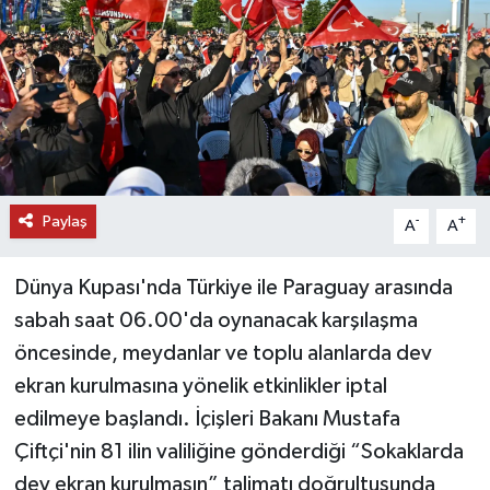
DÜNYA
EĞİTİM
TURİZM
RÖPORTAJ
Paylaş
-
+
A
A
VİDEO HABERLER
Dünya Kupası'nda Türkiye ile Paraguay arasında
YAZARLAR
sabah saat 06.00'da oynanacak karşılaşma
öncesinde, meydanlar ve toplu alanlarda dev
RESMİ İLAN
ekran kurulmasına yönelik etkinlikler iptal
edilmeye başlandı. İçişleri Bakanı Mustafa
MAGAZİN
Çiftçi'nin 81 ilin valiliğine gönderdiği “Sokaklarda
dev ekran kurulmasın” talimatı doğrultusunda