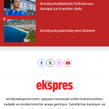
Antalya kulübünün futbolcusu
Avrupa’ya transfer oldu
6
Antalya kıyılarında yeni dönem
antalyaeksprescomtr, yepyeni temasıyla sizleri buluştururken,
sadelik ve modernizmi bir araya getiriyor. Şatafattan kaçınıyor ve