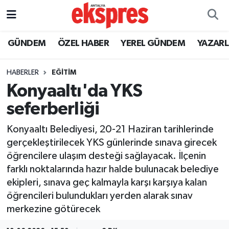
ÖZEL HABER
Nöbetçi Eczaneler
GÜNDEM
ÖZEL HABER
YEREL GÜNDEM
YAZAR
GÜNDEM
Hava Durumu
HABERLER
EĞİTİM
Konyaaltı'da YKS
YEREL GÜNDEM
Trafik Durumu
seferberliği
EKONOMİ
Süper Lig Puan Durumu ve Fikstür
Konyaaltı Belediyesi, 20-21 Haziran tarihlerinde
gerçekleştirilecek YKS günlerinde sınava girecek
KÜLTÜR - SANAT
Tüm Manşetler
öğrencilere ulaşım desteği sağlayacak. İlçenin
farklı noktalarında hazır halde bulunacak belediye
SPOR
Son Dakika Haberleri
ekipleri, sınava geç kalmayla karşı karşıya kalan
öğrencileri bulundukları yerden alarak sınav
SİYASET
Haber Arşivi
merkezine götürecek
SAĞLIK