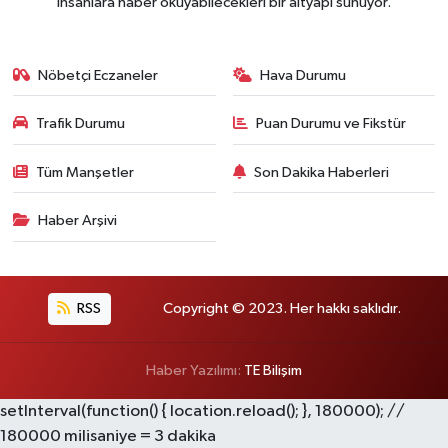
insanlara haber okuyabilecekleri bir altyapı sunuyor.
Nöbetçi Eczaneler
Hava Durumu
Trafik Durumu
Puan Durumu ve Fikstür
Tüm Manşetler
Son Dakika Haberleri
Haber Arşivi
RSS
Copyright © 2023. Her hakkı saklıdır.
Haber Yazılımı:
TE Bilişim
setInterval(function() { location.reload(); }, 180000); //
180000 milisaniye = 3 dakika