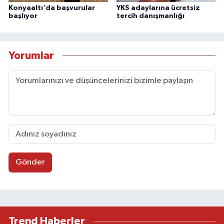
Konyaaltı'da başvurular
YKS adaylarına ücretsiz
başlıyor
tercih danışmanlığı
Yorumlar
Gönder
Trend Haberler