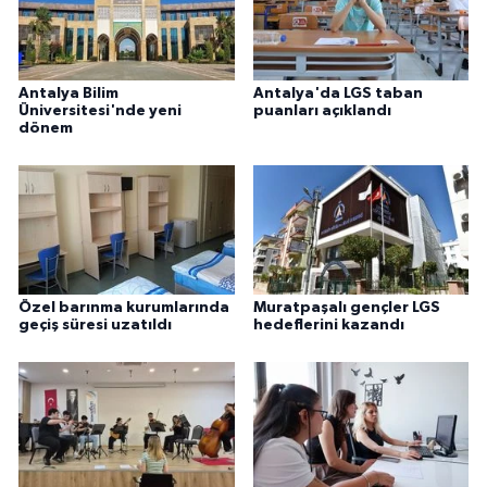
Antalya Bilim
Antalya'da LGS taban
Üniversitesi'nde yeni
puanları açıklandı
dönem
Özel barınma kurumlarında
Muratpaşalı gençler LGS
geçiş süresi uzatıldı
hedeflerini kazandı