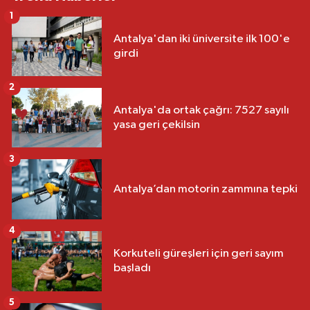
1
Antalya'dan iki üniversite ilk 100'e
girdi
2
Antalya'da ortak çağrı: 7527 sayılı
yasa geri çekilsin
3
Antalya’dan motorin zammına tepki
4
Korkuteli güreşleri için geri sayım
başladı
5