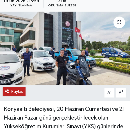
19.06.2026 - 15:59
2 DK
YAYINLANMA
OKUNMA SÜRESI
DÜNYA
EĞİTİM
TURİZM
RÖPORTAJ
VİDEO HABERLER
YAZARLAR
Paylaş
-
+
A
A
RESMİ İLAN
Konyaaltı Belediyesi, 20 Haziran Cumartesi ve 21
MAGAZİN
Haziran Pazar günü gerçekleştirilecek olan
Yükseköğretim Kurumları Sınavı (YKS) günlerinde