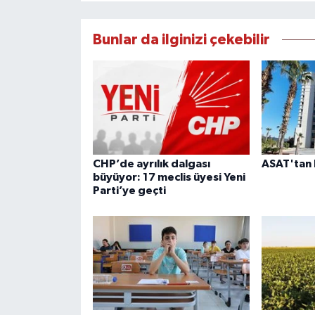
Bunlar da ilginizi çekebilir
CHP’de ayrılık dalgası
ASAT'tan 
büyüyor: 17 meclis üyesi Yeni
Parti’ye geçti