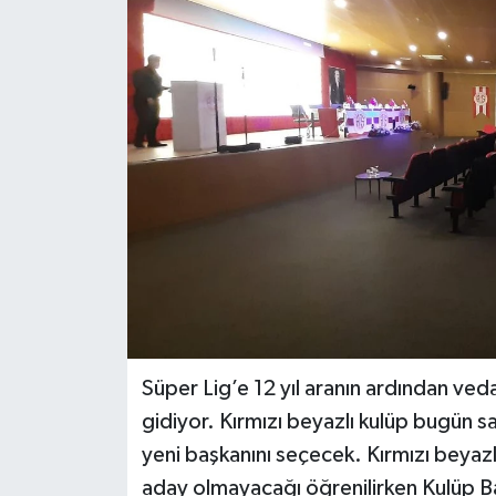
DÜNYA
EĞİTİM
TURİZM
RÖPORTAJ
VİDEO HABERLER
YAZARLAR
RESMİ İLAN
Süper Lig’e 12 yıl aranın ardından ve
gidiyor. Kırmızı beyazlı kulüp bugün s
MAGAZİN
yeni başkanını seçecek. Kırmızı beyaz
aday olmayacağı öğrenilirken Kulüp 