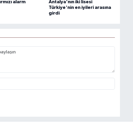
ırmızı alarm
Antalya'nın iki lisesi
Türkiye'nin en iyileri arasına
girdi