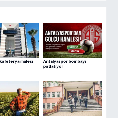
kafeterya ihalesi
Antalyaspor bombayı
patlatıyor