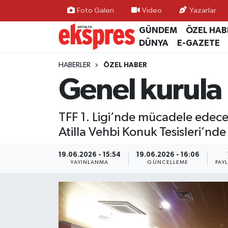
Foto Galeri
Video
Yazarlar
GÜNDEM
ÖZEL HAB
ÖZEL HABER
Nöbetçi Eczaneler
DÜNYA
E-GAZETE
GÜNDEM
Hava Durumu
HABERLER
ÖZEL HABER
Genel kurula 
YEREL GÜNDEM
Trafik Durumu
TFF 1. Ligi’nde mücadele edec
EKONOMİ
Süper Lig Puan Durumu ve Fikstür
Atilla Vehbi Konuk Tesisleri’nde
KÜLTÜR - SANAT
Tüm Manşetler
19.06.2026 - 15:54
19.06.2026 - 16:06
YAYINLANMA
GÜNCELLEME
PAY
SPOR
Son Dakika Haberleri
SİYASET
Haber Arşivi
SAĞLIK