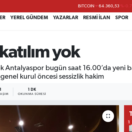
DOLAR
47,7069
%0.
EURO
55,0265
%0.
ER
YEREL GÜNDEM
YAZARLAR
RESMİ İLAN
SPOR
STERLİN
64,1897
%0.
GRAM ALTIN
6574.81
%1.
katılım yok
BİST100
13.887
%6
BITCOIN
64.360,53
%-0.
ek Antalyaspor bugün saat 16.00’da yeni b
 genel kurul öncesi sessizlik hakim
1
1 DK
LAŞIM
OKUNMA SÜRESI
1