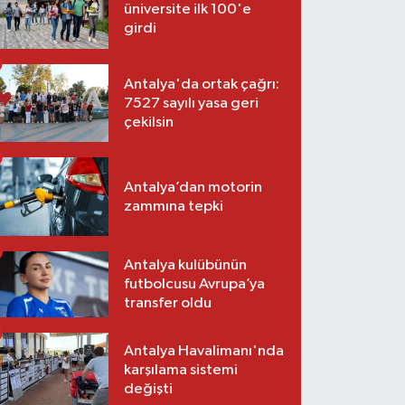
üniversite ilk 100'e
girdi
Antalya'da ortak çağrı:
7527 sayılı yasa geri
çekilsin
Antalya’dan motorin
zammına tepki
Antalya kulübünün
futbolcusu Avrupa’ya
transfer oldu
Antalya Havalimanı'nda
karşılama sistemi
değişti