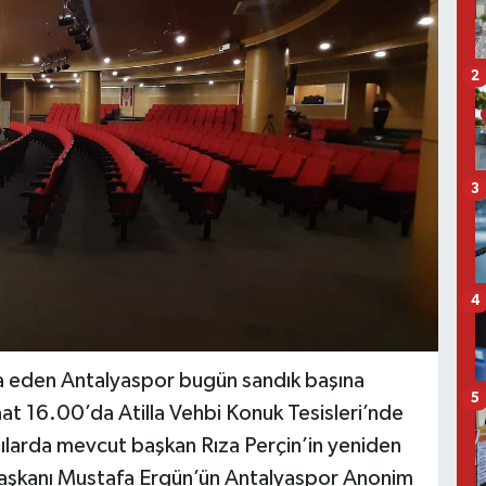
2
3
4
da eden Antalyaspor bugün sandık başına
5
aat 16.00’da Atilla Vehbi Konuk Tesisleri’nde
lılarda mevcut başkan Rıza Perçin’in yeniden
Başkanı Mustafa Ergün’ün Antalyaspor Anonim