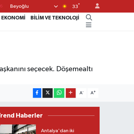
°
Beyoğlu
17
33
01
EKONOMİ
BİLİM VE TEKNOLOJİ
02
44
4
76
aşkanını seçecek. Döşemealtı
-
+
A
A
Trend Haberler
Antalya'dan iki