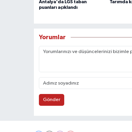
Antalya'da LGS taban
Tarımda k
puanları açıklandı
Yorumlar
Gönder