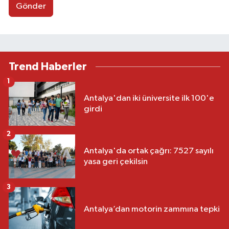
Gönder
Trend Haberler
1
Antalya'dan iki üniversite ilk 100'e
girdi
2
Antalya'da ortak çağrı: 7527 sayılı
yasa geri çekilsin
3
Antalya’dan motorin zammına tepki