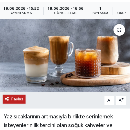
19.06.2026 - 15:52
19.06.2026 - 16:56
1
4
DÜNYA
YAYINLANMA
GÜNCELLEME
PAYLAŞIM
OKUNM
EĞİTİM
TURİZM
RÖPORTAJ
VİDEO HABERLER
YAZARLAR
RESMİ İLAN
Paylaş
-
+
A
A
MAGAZİN
Yaz sıcaklarının artmasıyla birlikte serinlemek
isteyenlerin ilk tercihi olan soğuk kahveler ve