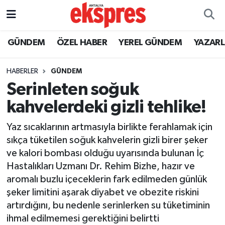
ÖZEL HABER
Nöbetçi Eczaneler
GÜNDEM
ÖZEL HABER
YEREL GÜNDEM
YAZAR
GÜNDEM
Hava Durumu
HABERLER
GÜNDEM
Serinleten soğuk
YEREL GÜNDEM
Trafik Durumu
kahvelerdeki gizli tehlike!
EKONOMİ
Süper Lig Puan Durumu ve Fikstür
Yaz sıcaklarının artmasıyla birlikte ferahlamak için
sıkça tüketilen soğuk kahvelerin gizli birer şeker
KÜLTÜR - SANAT
Tüm Manşetler
ve kalori bombası olduğu uyarısında bulunan İç
Hastalıkları Uzmanı Dr. Rehim Bizhe, hazır ve
SPOR
Son Dakika Haberleri
aromalı buzlu içeceklerin fark edilmeden günlük
şeker limitini aşarak diyabet ve obezite riskini
SİYASET
Haber Arşivi
artırdığını, bu nedenle serinlerken su tüketiminin
SAĞLIK
ihmal edilmemesi gerektiğini belirtti