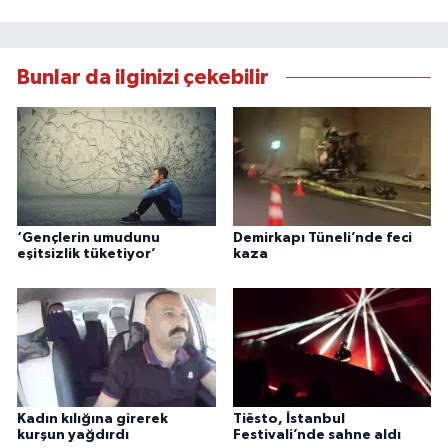
Bunlar da ilginizi çekebilir
‘Gençlerin umudunu
Demirkapı Tüneli’nde feci
eşitsizlik tüketiyor’
kaza
Kadın kılığına girerek
Tiësto, İstanbul
kurşun yağdırdı
Festivali’nde sahne aldı