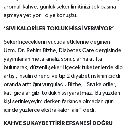
aromalı kahve, günlük şeker limitinizi tek başına
aşmaya yetiyor” diye konuştu.
‘
SIVI KALOR
İ
LER TOKLUK HİSSİ VERMİYOR
’
Şekerli içeceklerin vücuda etkilerine değinen
Uzm. Dr. Rehim Bizhe, Diabetes Care dergisinde
yayımlanan meta-analiz sonuçlarına atıfta
bulunarak, düzenli şekerli içecek tüketenlerde kilo
artışı, insülin direnci ve tip 2 diyabet riskinin ciddi
oranda arttığını vurguladı. Bizhe, “Sıvı kaloriler,
katı gıdalar gibi tokluk hissi yaratmaz. Bu yüzden
kişi serinleyeyim derken farkında olmadan gün
içinde yüzlerce ekstra kalori alır” dedi.
KAHVE SU KAYBETT
İ
RİR EFSANES
İ
DOĞRU