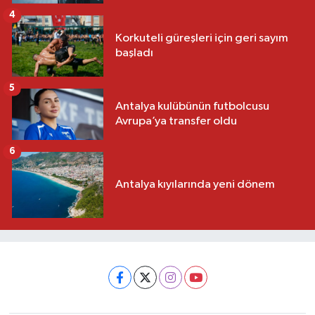
4
Korkuteli güreşleri için geri sayım
başladı
5
Antalya kulübünün futbolcusu
Avrupa’ya transfer oldu
6
Antalya kıyılarında yeni dönem