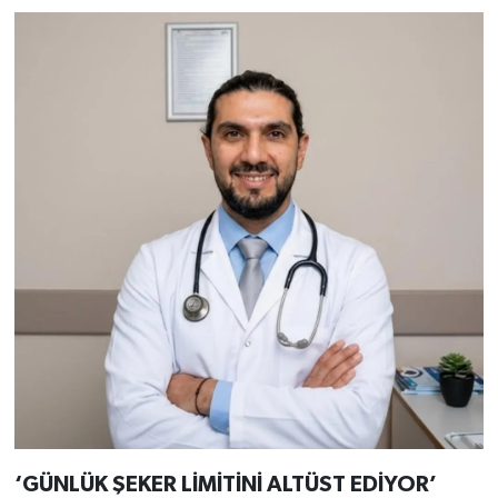
‘
GÜNLÜK ŞEKER L
İ
MİTİNİ ALTÜST EDİYOR
’