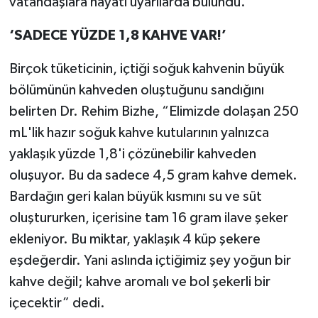
vatandaşlara hayati uyarılarda bulundu.
‘
SADECE YÜZDE 1,8 KAHVE VAR!
’
Birçok tüketicinin, içtiği soğuk kahvenin büyük
bölümünün kahveden oluştuğunu sandığını
belirten Dr. Rehim Bizhe, “Elimizde dolaşan 250
mL'lik hazır soğuk kahve kutularının yalnızca
yaklaşık yüzde 1,8'i çözünebilir kahveden
oluşuyor. Bu da sadece 4,5 gram kahve demek.
Bardağın geri kalan büyük kısmını su ve süt
oluştururken, içerisine tam 16 gram ilave şeker
ekleniyor. Bu miktar, yaklaşık 4 küp şekere
eşdeğerdir. Yani aslında içtiğimiz şey yoğun bir
kahve değil; kahve aromalı ve bol şekerli bir
içecektir” dedi.