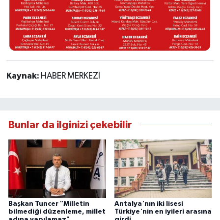
Kaynak:
HABER MERKEZİ
Bunlar da ilginizi çekebilir
Başkan Tuncer "Milletin
Antalya'nın iki lisesi
bilmediği düzenleme, millet
Türkiye'nin en iyileri arasına
adına yapılamaz"
girdi