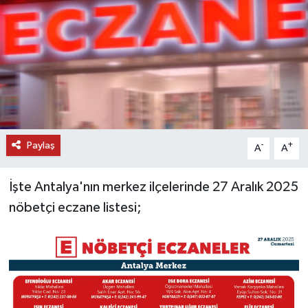
DÜNYA
EĞİTİM
TURİZM
RÖPORTAJ
Paylaş
-
+
A
A
VİDEO HABERLER
İşte Antalya'nın merkez ilçelerinde 27 Aralık 2025
YAZARLAR
nöbetçi eczane listesi;
RESMİ İLAN
MAGAZİN