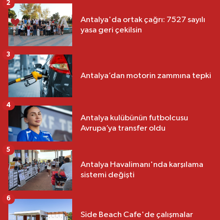
2
Antalya'da ortak çağrı: 7527 sayılı
yasa geri çekilsin
3
Antalya’dan motorin zammına tepki
4
Antalya kulübünün futbolcusu
Avrupa’ya transfer oldu
5
Antalya Havalimanı'nda karşılama
sistemi değişti
6
Side Beach Cafe'de çalışmalar