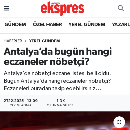
ÖZEL HABER
Nöbetçi Eczaneler
GÜNDEM
ÖZEL HABER
YEREL GÜNDEM
YAZAR
GÜNDEM
Hava Durumu
HABERLER
YEREL GÜNDEM
Antalya’da bugün hangi
YEREL GÜNDEM
Trafik Durumu
eczaneler nöbetçi?
EKONOMİ
Süper Lig Puan Durumu ve Fikstür
Antalya’da nöbetçi eczane listesi belli oldu.
Bugün Antalya’da hangi eczaneler nöbetçi?
KÜLTÜR - SANAT
Tüm Manşetler
Eczaneleri buradan takip edebilirsiniz...
SPOR
Son Dakika Haberleri
27.12.2025 - 13:09
1 DK
YAYINLANMA
OKUNMA SÜRESI
SİYASET
Haber Arşivi
SAĞLIK